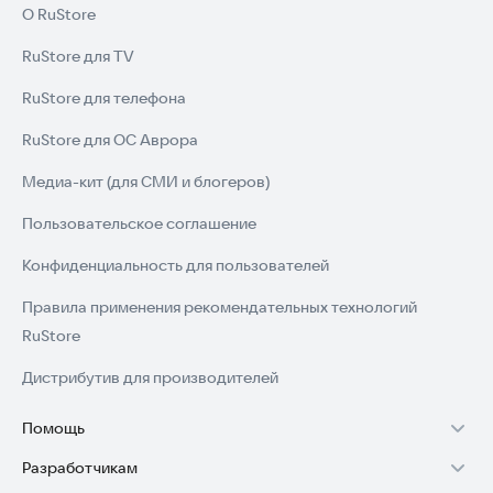
О RuStore
RuStore для TV
RuStore для телефона
RuStore для ОС Аврора
Медиа-кит (для СМИ и блогеров)
Пользовательское соглашение
Конфиденциальность для пользователей
Правила применения рекомендательных технологий
RuStore
Дистрибутив для производителей
Помощь
Разработчикам
Установка RuStore на TV