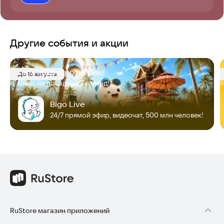
Другие события и акции
Гала 2026 и розыгрыш
До 16 августа
Шанс на поездку в Таиланд!
Bigo Live
24/7 прямой эфир, видеочат, 500 млн человек!
RuStore магазин приложений