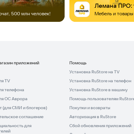
Лемана ПРО: 
очат, 500 млн человек!
магазин приложений
Помощь
Установка RuStore на TV
ля TV
Установка RuStore на телефон
ля телефона
Установка RuStore в машину
для ОС Аврора
Помощь пользователям RuStor
 (для СМИ и блогеров)
Покупки и возвраты
тельское соглашение
Авторизация в RuStore
циальность для
Сбой обновления приложений
телей