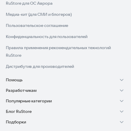
RuStore для ОС Аврора
Медиа-кит (для СМИ и блогеров)
Пользовательское соглашение
Конфиденциальность для пользователей
Правила применения рекомендательных технологий
RuStore
Дистрибутив для производителей
Помощь
Разработчикам
Установка RuStore на TV
Популярные категории
Зарабатывать с RuStore
Установка RuStore на телефон
Блог RuStore
Игры для Android
Стать разработчиком
Установка RuStore в машину
Подборки
Обзоры игр для Android 2025
Приложения банков
Доступ к RuStore Консоль
Помощь пользователям RuStore