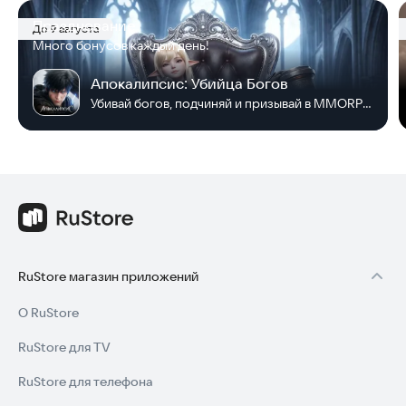
Празднование
До 9 августа
Много бонусов каждый день!
Апокалипсис: Убийца Богов
Убивай богов, подчиняй и призывай в MMORPG!
RuStore магазин приложений
О RuStore
RuStore для TV
RuStore для телефона