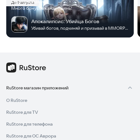
Празднование
До 9 августа
Много бонусов каждый день!
Апокалипсис: Убийца Богов
Убивай богов, подчиняй и призывай в MMORPG!
RuStore магазин приложений
О RuStore
RuStore для TV
RuStore для телефона
RuStore для ОС Аврора