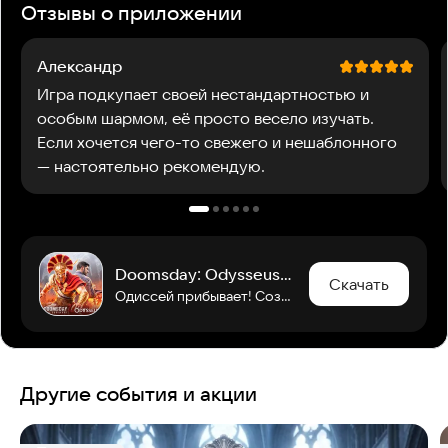
Отзывы о приложении
Александр
Игра подкупает своей нестандартностью и
особым шармом, её просто весело изучать.
Если хочется чего-то свежего и нешаблонного
— настоятельно рекомендую.
Doomsday: Odysseus Returns
Скачать
Одиссей прибывает! Создайте новый эпос, достойный героев!
Другие события и акции