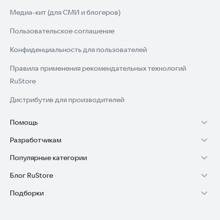
Медиа-кит (для СМИ и блогеров)
Пользовательское соглашение
Конфиденциальность для пользователей
Правила применения рекомендательных технологий
RuStore
Дистрибутив для производителей
Помощь
Разработчикам
Установка RuStore на TV
Популярные категории
Зарабатывать с RuStore
Установка RuStore на телефон
Блог RuStore
Игры для Android
Стать разработчиком
Установка RuStore в машину
Подборки
Обзоры игр для Android 2025
Приложения банков
Доступ к RuStore Консоль
Помощь пользователям RuStore
Игровой набор
Обзоры мобильных приложений 2025
Государственные
RuStore SDK (документация)
Покупки и возвраты