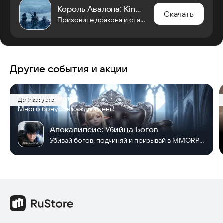
Король Авалона: King of Avalon
Скачать
Призовите дракона и станьте правителем стужи и пламени в Авалоне!
Другие события и акции
Празднование
До 9 августа
Много бонусов каждый день!
Апокалипсис: Убийца Богов
Убивай богов, подчиняй и призывай в MMORPG!