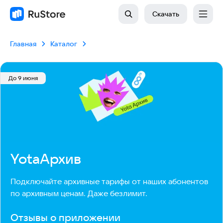
Скачать
Главная
Каталог
До 9 июня
YotaАрхив
Подключайте архивные тарифы от наших абонентов 
по архивным ценам. Даже безлимит.
Отзывы о приложении