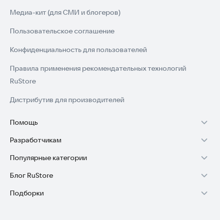
Медиа-кит (для СМИ и блогеров)
Пользовательское соглашение
Конфиденциальность для пользователей
Правила применения рекомендательных технологий
RuStore
Дистрибутив для производителей
Помощь
Разработчикам
Установка RuStore на TV
Популярные категории
Зарабатывать с RuStore
Установка RuStore на телефон
Блог RuStore
Игры для Android
Стать разработчиком
Установка RuStore в машину
Подборки
Обзоры игр для Android 2025
Приложения банков
Доступ к RuStore Консоль
Помощь пользователям RuStore
Игровой набор
Обзоры мобильных приложений 2025
Государственные
RuStore SDK (документация)
Покупки и возвраты