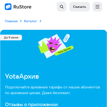
Скачать
Главная
Каталог
До 9 июня
YotaАрхив
Подключайте архивные тарифы от наших абонентов 
по архивным ценам. Даже безлимит.
Отзывы о приложении