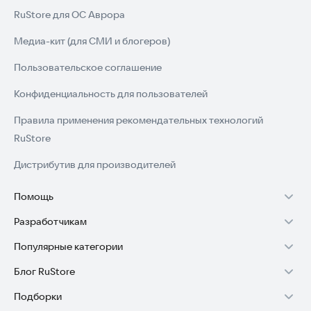
RuStore для ОС Аврора
Медиа-кит (для СМИ и блогеров)
Пользовательское соглашение
Конфиденциальность для пользователей
Правила применения рекомендательных технологий
RuStore
Дистрибутив для производителей
Помощь
Разработчикам
Установка RuStore на TV
Популярные категории
Зарабатывать с RuStore
Установка RuStore на телефон
Блог RuStore
Игры для Android
Стать разработчиком
Установка RuStore в машину
Подборки
Обзоры игр для Android 2025
Приложения банков
Доступ к RuStore Консоль
Помощь пользователям RuStore