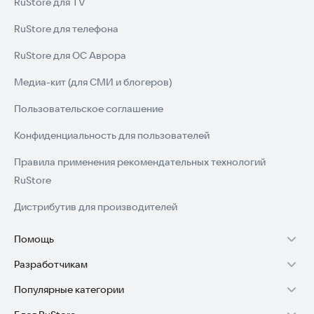
RuStore для TV
RuStore для телефона
RuStore для ОС Аврора
Медиа-кит (для СМИ и блогеров)
Пользовательское соглашение
Конфиденциальность для пользователей
Правила применения рекомендательных технологий
RuStore
Дистрибутив для производителей
Помощь
Разработчикам
Установка RuStore на TV
Популярные категории
Зарабатывать с RuStore
Установка RuStore на телефон