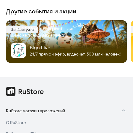
Другие события и акции
Гала 2026 и розыгрыш
До 16 августа
Шанс на поездку в Таиланд!
Bigo Live
24/7 прямой эфир, видеочат, 500 млн человек!
RuStore магазин приложений
О RuStore