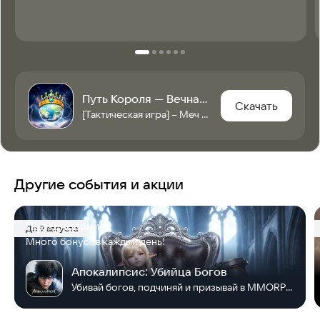
Путь Короля — Вечная Слава
Скачать
[Тактическая игра] – Меч или магия — последний довод остаётся за умением!
Другие события и акции
Празднование
До 9 августа
Много бонусов каждый день!
Апокалипсис: Убийца Богов
Убивай богов, подчиняй и призывай в MMORPG!