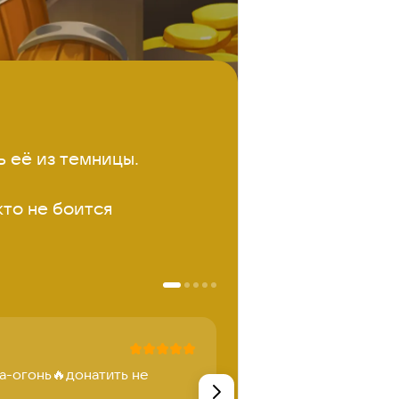
её из темницы. 

то не боится 
Антон
ра-огонь🔥донатить не
Игра огонь 🔥🔥🔥 сп