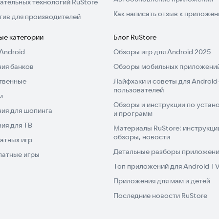
ательных технологий RuStore
Как написать отзыв к приложе
тив для производителей
ые категории
Блог RuStore
Android
Обзоры игр для Android 2025
ия банков
Обзоры мобильных приложений
твенные
Лайфхаки и советы для Android
пользователей
м
Обзоры и инструкции по устано
ия для шопинга
и программ
ия для ТВ
Материалы RuStore: инструкци
обзоры, новости
атных игр
Детальные разборы приложений
латные игры
Топ приложений для Android T
Приложения для мам и детей
Последние новости RuStore