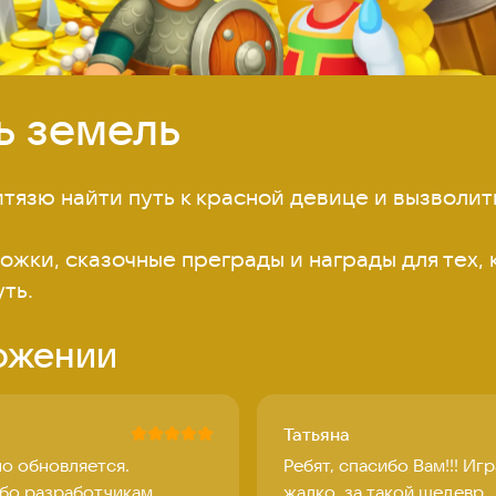
ь земель
тязю найти путь к красной девице и вызволить 
жки, сказочные преграды и награды для тех, к
ть.
ожении
Татьяна
о обновляется.
Ребят, спасибо Вам!!! Иг
бо разработчикам.
жалко, за такой шедевр