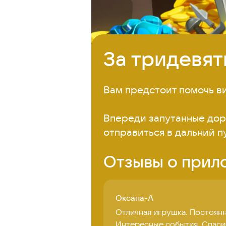
За тридевят
Вам предстоит помочь ви
Впереди запутанные доро
отправиться в дальний пу
Отзывы о прил
Оксана-А
Отличная игрушка. Постоянн
Интересные события. Спаси