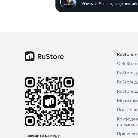
Убивай богов, подчиня
RuStore 
О RuStore
RuStore д
RuStore д
RuStore 
Медиа-кит
Пользова
Конфиден
пользова
Правила 
Наведите камеру