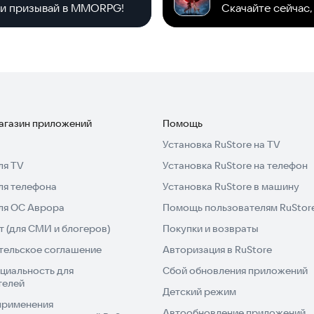
й и призывай в MMORPG!
магазин приложений
Помощь
Установка RuStore на TV
ля TV
Установка RuStore на телефон
ля телефона
Установка RuStore в машину
для ОС Аврора
Помощь пользователям RuStor
 (для СМИ и блогеров)
Покупки и возвраты
тельское соглашение
Авторизация в RuStore
циальность для
Сбой обновления приложений
телей
Детский режим
применения
Автообновление приложений