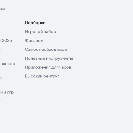
нию
Подборки
Игровой набор
 2025
Финансы
-
Самое необходимое
Полезные инструменты
вке игр
Приложения для часов
Высокий рейтинг
и,
 и игр
V