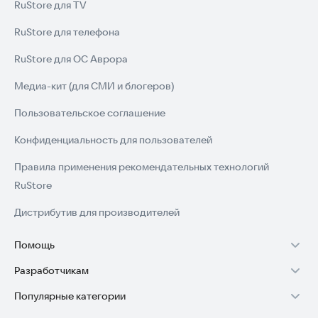
RuStore для TV
RuStore для телефона
RuStore для ОС Аврора
Медиа-кит (для СМИ и блогеров)
Пользовательское соглашение
Конфиденциальность для пользователей
Правила применения рекомендательных технологий
RuStore
Дистрибутив для производителей
Помощь
Разработчикам
Установка RuStore на TV
Популярные категории
Зарабатывать с RuStore
Установка RuStore на телефон