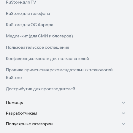
RuStore для TV
RuStore для телефона
RuStore для ОС Аврора
Медиа-кит (для СМИ и блогеров)
Пользовательское соглашение
Конфиденциальность для пользователей
Правила применения рекомендательных технологий
RuStore
Дистрибутив для производителей
Помощь
Разработчикам
Установка RuStore на TV
Популярные категории
Зарабатывать с RuStore
Установка RuStore на телефон