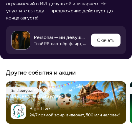
ограничений с ИИ-девушкой или парнем. Не 
упустите выгоду — предложение действует до 
конца августа!
Personai — ии девушка, парень.
Скачать
Твой RP-партнёр: флирт, романтика и любые сюжеты. Ты задаёшь правила.
Другие события и акции
Гала 2026 и розыгрыш
До 16 августа
Шанс на поездку в Таиланд!
Bigo Live
24/7 прямой эфир, видеочат, 500 млн человек!