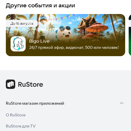
Другие события и акции
Гала 2026 и розыгрыш
До 16 августа
Шанс на поездку в Таиланд!
Bigo Live
24/7 прямой эфир, видеочат, 500 млн человек!
RuStore магазин приложений
О RuStore
RuStore для TV