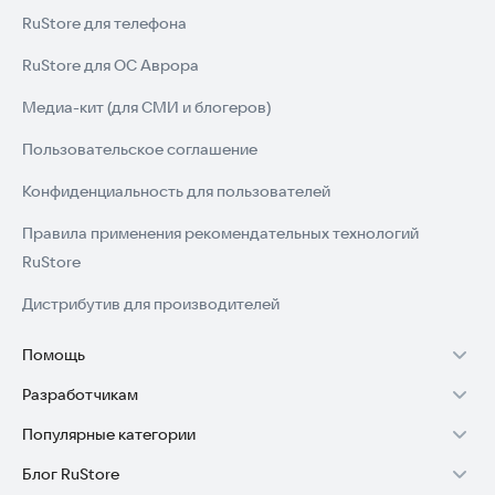
RuStore для телефона
RuStore для ОС Аврора
Медиа-кит (для СМИ и блогеров)
Пользовательское соглашение
Конфиденциальность для пользователей
Правила применения рекомендательных технологий
RuStore
Дистрибутив для производителей
Помощь
Разработчикам
Установка RuStore на TV
Популярные категории
Зарабатывать с RuStore
Установка RuStore на телефон
Блог RuStore
Игры для Android
Стать разработчиком
Установка RuStore в машину