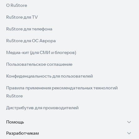
О RuStore
RuStore для TV
RuStore для телефона
RuStore для ОС Аврора
Медиа-кит (для СМИ и блогеров)
Пользовательское соглашение
Конфиденциальность для пользователей
Правила применения рекомендательных технологий
RuStore
Дистрибутив для производителей
Помощь
Разработчикам
Установка RuStore на TV