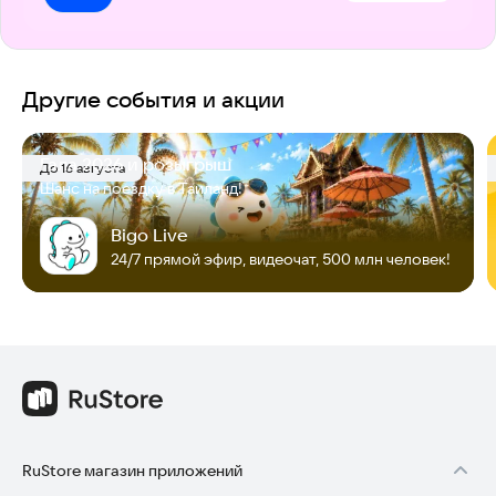
Другие события и акции
Гала 2026 и розыгрыш
До 16 августа
Шанс на поездку в Таиланд!
Bigo Live
24/7 прямой эфир, видеочат, 500 млн человек!
RuStore магазин приложений