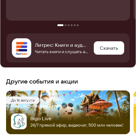
Литрес: Книги и аудиокниги
Скачать
Читать книги и слушать аудиокниги онлайн и без интернета. Электронная библиотека
Другие события и акции
Гала 2026 и розыгрыш
До 16 августа
Шанс на поездку в Таиланд!
Bigo Live
24/7 прямой эфир, видеочат, 500 млн человек!