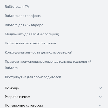
RuStore для TV
RuStore для телефона
RuStore для ОС Аврора
Медиа-кит (для СМИ и блогеров)
Пользовательское соглашение
Конфиденциальность для пользователей
Правила применения рекомендательных технологий
RuStore
Дистрибутив для производителей
Помощь
Разработчикам
Установка RuStore на TV
Популярные категории
Зарабатывать с RuStore
Установка RuStore на телефон