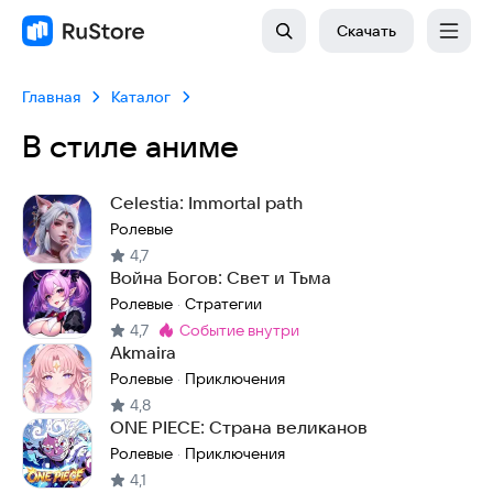
Скачать
Главная
Каталог
В стиле аниме
Celestia: Immortal path
Ролевые
4,7
Война Богов: Свет и Тьма
Ролевые
Стратегии
·
4,7
событие внутри
Метка
:
Akmaira
Ролевые
Приключения
·
4,8
ONE PIECE: Страна великанов
Ролевые
Приключения
·
4,1