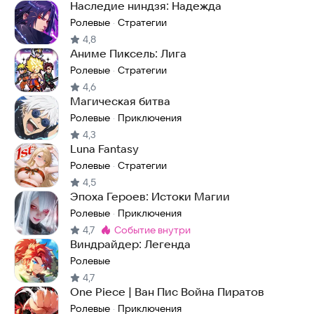
Наследие ниндзя: Надежда
Ролевые
Стратегии
·
4,8
Аниме Пиксель: Лига
Ролевые
Стратегии
·
4,6
Магическая битва
Ролевые
Приключения
·
4,3
Luna Fantasy
Ролевые
Стратегии
·
4,5
Эпоха Героев: Истоки Магии
Ролевые
Приключения
·
4,7
событие внутри
Метка
:
Виндрайдер: Легенда
Ролевые
4,7
One Piece | Ван Пис Война Пиратов
Ролевые
Приключения
·