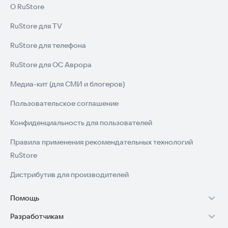
О RuStore
RuStore для TV
RuStore для телефона
RuStore для ОС Аврора
Медиа-кит (для СМИ и блогеров)
Пользовательское соглашение
Конфиденциальность для пользователей
Правила применения рекомендательных технологий
RuStore
Дистрибутив для производителей
Помощь
Разработчикам
Установка RuStore на TV