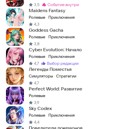
3,5
событие внутри
Метка
:
Maidens Fantasy
Ролевые
Приключения
·
4,3
Goddess Gacha
Ролевые
Приключения
·
3,8
Cyber Evolution: Начало
Ролевые
Приключения
·
4,7
выбор редакции
Метка
:
Легенды Поместья
Симуляторы
Стратегии
·
4,7
Perfect World: Развитие
Ролевые
3,9
Sky Codex
Ролевые
Приключения
·
4,4
Повелители покемонов