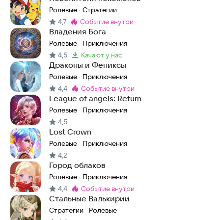
Ролевые
Стратегии
·
4,7
событие внутри
Метка
:
Владения Бога
Ролевые
Приключения
·
4,5
качают у нас
Метка
:
Драконы и Фениксы
Ролевые
Приключения
·
4,4
событие внутри
Метка
:
League of angels: Return
Ролевые
Приключения
·
4,5
Lost Crown
Ролевые
Приключения
·
4,2
Город облаков
Ролевые
Приключения
·
4,4
событие внутри
Метка
:
Стальные Валькирии
Стратегии
Ролевые
·