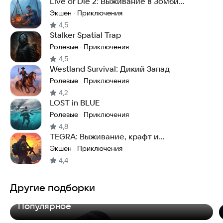
Live or Die 2: Выживание в Зомби
Апокалипсис
Экшен
Приключения
·
4,5
Stalker Spatial Trap
Ролевые
Приключения
·
4,5
Westland Survival: Дикий Запад
Ролевые
Приключения
·
4,2
LOST in BLUE
Ролевые
Приключения
·
4,8
TEGRA: Выживание, крафт и
строительство
Экшен
Приключения
·
4,4
Другие подборки
Популярное