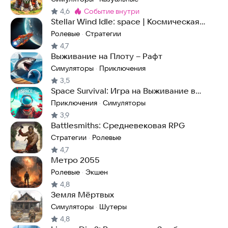
4,6
событие внутри
Метка
:
Stellar Wind Idle: space | Космическая
стратегия
Ролевые
Стратегии
·
4,7
Выживание на Плоту – Рафт
Симуляторы
Приключения
·
3,5
Space Survival: Игра на Выживание в
Космосе
Приключения
Симуляторы
·
3,9
Battlesmiths: Средневековая RPG
Стратегии
Ролевые
·
4,7
Метро 2055
Ролевые
Экшен
·
4,8
Земля Мёртвых
Симуляторы
Шутеры
·
4,8