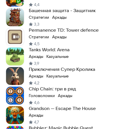
4,4
Башенная защита - Защитник
Стратегии
Аркады
·
3,3
Permanence TD: Tower defence
Стратегии
Аркады
·
4,5
Tanks World: Arena
Аркады
Казуальные
·
3,9
Приключения Супер Кролика
Аркады
Казуальные
·
4,2
Chip Chain: три в ряд
Головоломки
Аркады
·
4,6
Grandson — Escape The House
Аркады
4,7
Bubblez: Magic Bubble Quest