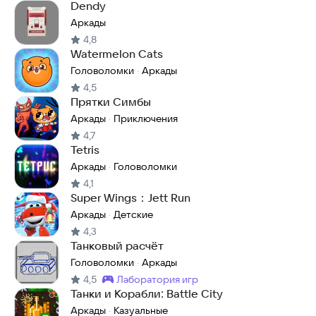
Dendy
Аркады
4,8
Watermelon Cats
Головоломки
Аркады
·
4,5
Прятки Симбы
Аркады
Приключения
·
4,7
Tetris
Аркады
Головоломки
·
4,1
Super Wings：Jett Run
Аркады
Детские
·
4,3
Танковый расчёт
Головоломки
Аркады
·
4,5
лаборатория игр
Метка
:
Танки и Корабли: Battle City
Аркады
Казуальные
·