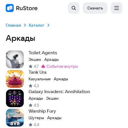
Скачать
Главная
Каталог
Аркады
Toilet Agents
Экшен
Аркады
·
4,7
событие внутри
Метка
:
Tank Ura
Казуальные
Аркады
·
4,3
Galaxy Invaders: Annihilation
Аркады
Экшен
·
4,5
Warship Fury
Шутеры
Аркады
·
4,4