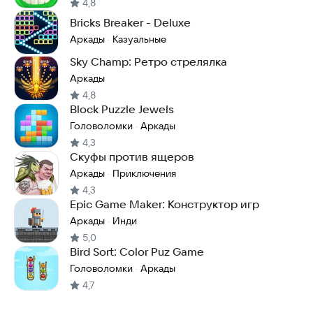
4,8
Bricks Breaker - Deluxe
Аркады
Казуальные
·
Sky Champ: Ретро стрелялка
Аркады
4,8
Block Puzzle Jewels
Головоломки
Аркады
·
4,3
Скуфы против ящеров
Аркады
Приключения
·
4,3
Epic Game Maker: Конструктор игр
Аркады
Инди
·
5,0
Bird Sort: Color Puz Game
Головоломки
Аркады
·
4,7