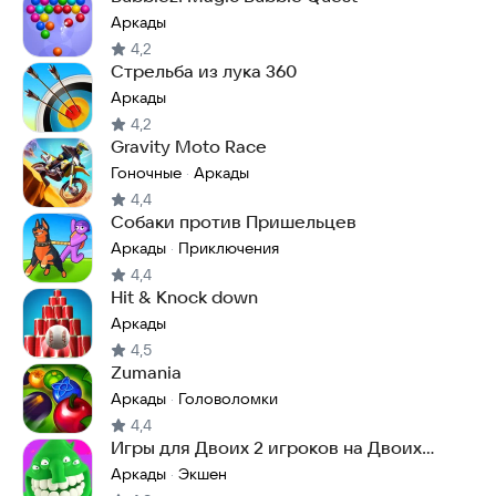
Аркады
4,2
Стрельба из лука 360
Аркады
4,2
Gravity Moto Race
Гоночные
Аркады
·
4,4
Собаки против Пришельцев
Аркады
Приключения
·
4,4
Hit & Knock down
Аркады
4,5
Zumania
Аркады
Головоломки
·
4,4
Игры для Двоих 2 игроков на Двоих
детей Аэрохоккей
Аркады
Экшен
·