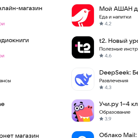
нлайн-магазин
Мой АШАН до
Еда и напитки
ри
4,2
удиокниги
t2. Новый ур
Полезные инст
ри
4,6
DeepSeek: Б
на русском
ансы
Развлечения
4,3
me
Учи.ру 1–4 к
Образование
3,9
Облако Mail
рнет магазин