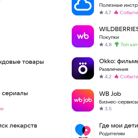
Полезные инст
4,7
событ
Метка
:
WILDBERRIE
Покупки
4,8
топ ка
Метка
:
Okko: фильмы
ндовые товары
Развлечения
4,2
событ
Метка
:
и сериалы
WB Job
Бизнес-сервисы
ри
3,5
иск лекарств
Где мои дет
Родителям