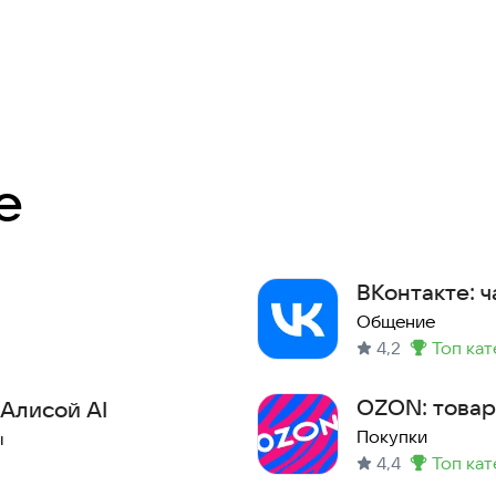
е
ВКонтакте: ч
Общение
4,2
топ ка
Метка
:
OZON: товар
 Алисой AI
Покупки
ы
4,4
топ ка
Метка
: