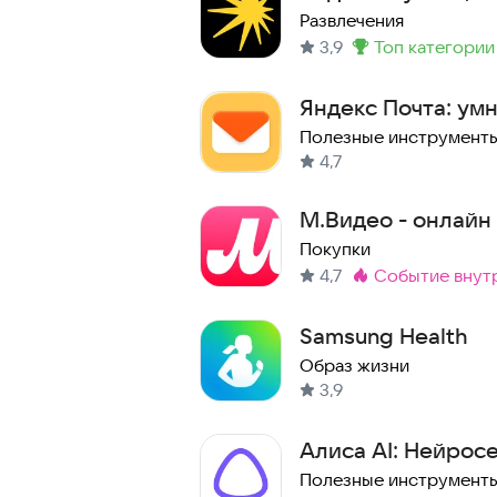
Развлечения
3,9
топ категории
Метка
:
Яндекс Почта: ум
почта, облако
Полезные инструмент
4,7
М.Видео - онлайн
Покупки
4,7
событие внут
Метка
:
Samsung Health
Образ жизни
3,9
Алиса AI: Нейрос
Полезные инструмент