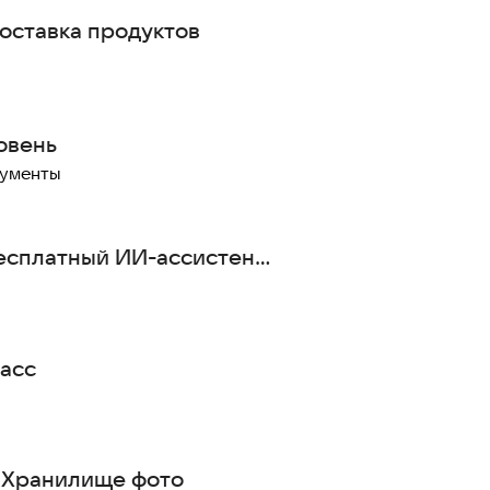
ставка продуктов
овень
рументы
есплатный ИИ-ассистент
ласс
: Хранилище фото