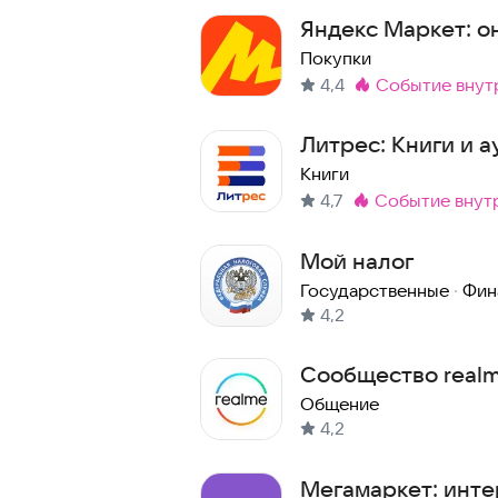
Яндекс Маркет: о
Покупки
4,4
событие внут
Метка
:
Литрес: Книги и а
Книги
4,7
событие внут
Метка
:
Мой налог
Государственные
·
Фин
4,2
Сообщество real
Общение
4,2
Мегамаркет: инте