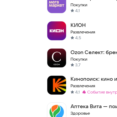
Покупки
4,1
КИОН
Развлечения
4,5
Ozon Селект: бре
Покупки
3,7
Кинопоиск: кино 
Развлечения
4,1
событие внут
Метка
:
Аптека Вита — по
Здоровье