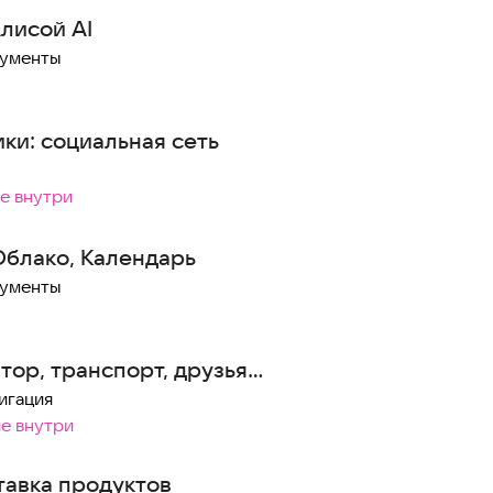
лисой AI
рументы
ки: социальная сеть
ие внутри
 Облако, Календарь
рументы
тор, транспорт, друзья
игация
ие внутри
тавка продуктов