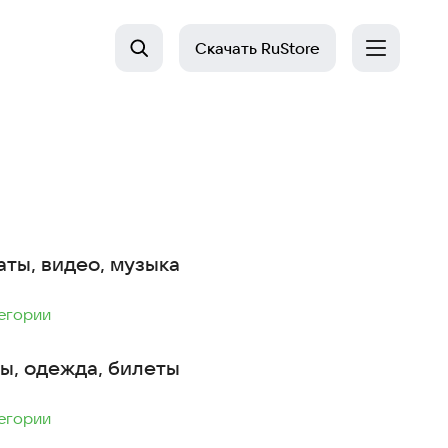
Скачать
RuStore
аты, видео, музыка
тегории
ы, одежда, билеты
тегории