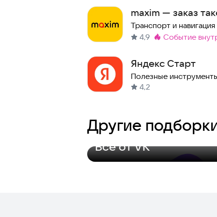
maxim — заказ так
Транспорт и навигация
4,9
событие внут
Метка
:
Яндекс Старт
Полезные инструмент
4,2
Другие подборк
Всё от VK