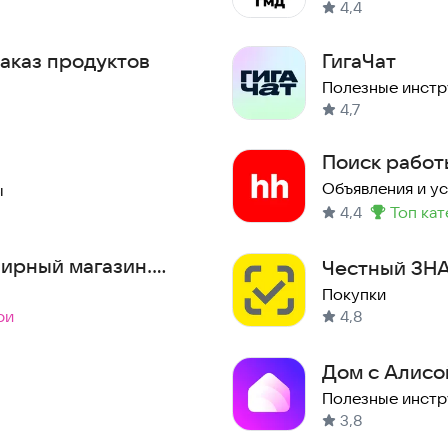
4,4
аказ продуктов
ГигаЧат
Полезные инст
4,7
Поиск работ
Объявления и у
ы
4,4
топ ка
Метка
:
ирный магазин.
Честный ЗНА
Покупки
ри
4,8
Дом с Алисо
Полезные инст
3,8