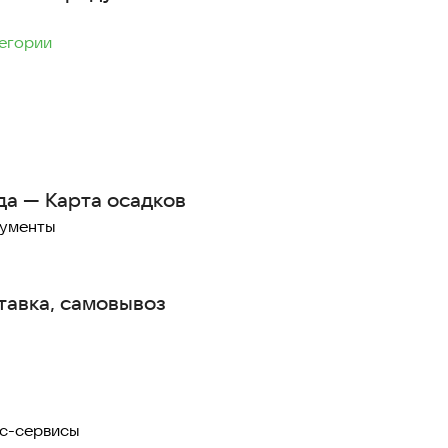
тегории
да — Карта осадков
рументы
оставка, самовывоз
с-сервисы