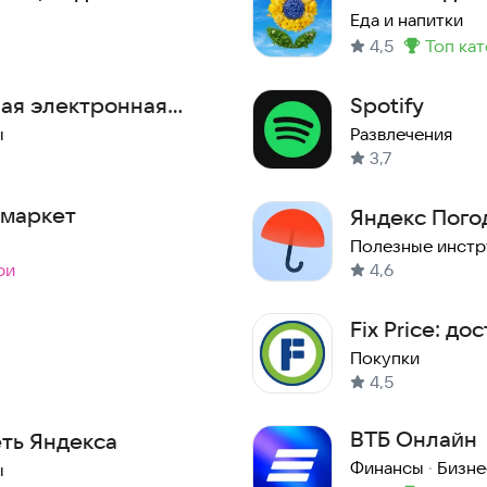
Еда и напитки
4,5
топ ка
Метка
:
ная электронная
Spotify
ы
Развлечения
3,7
 маркет
Яндекс Пого
Полезные инст
ри
4,6
Fix Price: д
Покупки
4,5
ВТБ Онлайн
еть Яндекса
Финансы
·
Бизне
ы