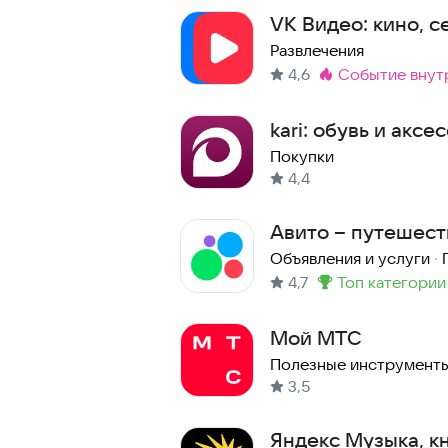
VK Видео: кино, с
мультфильмы и к
Развлечения
4,6
событие внут
Метка
:
kari: обувь и аксе
Покупки
4,4
Авито – путешеств
авто
Объявления и услуги
·
4,7
топ категории
Метка
:
Мой МТС
Полезные инструмент
3,5
Яндекс Музыка, к