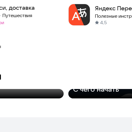
си, доставка
Яндекс Пере
·
Путешествия
Полезные инст
ри
4,5
ы
и
Только необходимое
С чего начать