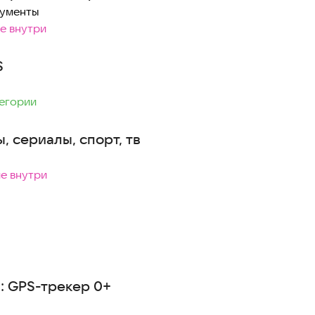
рументы
ие внутри
S
тегории
, сериалы, спорт, тв
ие внутри
и: GPS-трекер 0+