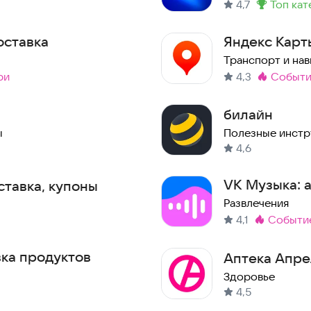
4,7
топ ка
Метка
:
оставка
Яндекс Карт
Транспорт и нав
ри
4,3
событ
Метка
:
билайн
ы
Полезные инст
4,6
VK Музыка: а
ставка, купоны
подкасты
Развлечения
4,1
событи
Метка
:
вка продуктов
Аптека Апре
Здоровье
4,5