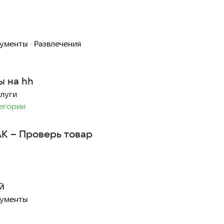
рументы
·
Развлечения
ы на hh
слуги
тегории
К – Проверь товар
й
рументы