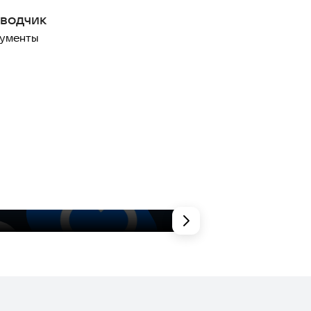
водчик
рументы
Полезные инстру
На каждый д