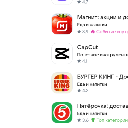
4,7
Магнит: акции и д
Еда и напитки
3,9
событие внут
Метка
:
CapCut
Полезные инструмент
4,1
БУРГЕР КИНГ - До
Еда и напитки
4,2
Пятёрочка: доста
Еда и напитки
3,6
топ категории
Метка
: