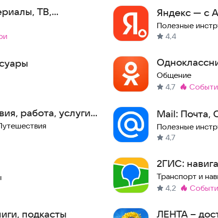
ериалы, ТВ,
Яндекс — с А
липы
Полезные инст
ри
4,4
Одноклассни
ссуары
Общение
4,7
событ
Метка
:
ия, работа, услуги,
Mail: Почта,
Путешествия
Полезные инст
4,7
2ГИС: навига
на карте
Транспорт и нав
ы
4,2
событ
Метка
:
ниги, подкасты
ЛЕНТА – дос