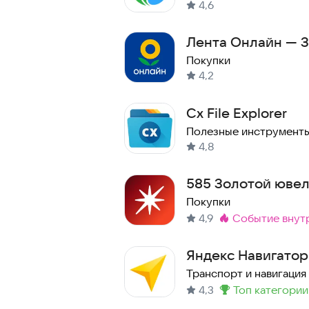
4,6
Лента Онлайн — З
Покупки
4,2
Cx File Explorer
Полезные инструмент
4,8
585 Золотой ювел
Золото и серебро
Покупки
4,9
событие внут
Метка
:
Яндекс Навигатор
Транспорт и навигация
4,3
топ категории
Метка
: