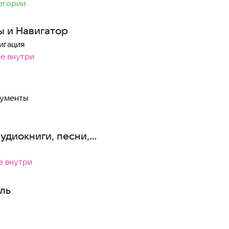
тегории
ы и Навигатор
игация
ие внутри
рументы
удиокниги, песни,
е внутри
ль