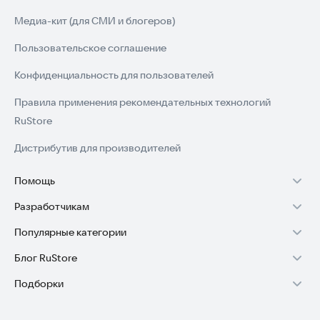
Медиа-кит (для СМИ и блогеров)
Пользовательское соглашение
Конфиденциальность для пользователей
Правила применения рекомендательных технологий
RuStore
Дистрибутив для производителей
Помощь
Разработчикам
Установка RuStore на TV
Популярные категории
Зарабатывать с RuStore
Установка RuStore на телефон
Блог RuStore
Игры для Android
Стать разработчиком
Установка RuStore в машину
Подборки
Обзоры игр для Android 2025
Приложения банков
Доступ к RuStore Консоль
Помощь пользователям RuStore
Игровой набор
Обзоры мобильных приложений 2025
Государственные
RuStore SDK (документация)
Покупки и возвраты