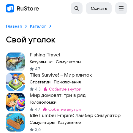
Скачать
Главная
Каталог
Свой уголок
Fishing Travel
Казуальные
Симуляторы
·
4,7
Tiles Survive! – Мир плиток
Стратегии
Приключения
·
4,3
событие внутри
Метка
:
Мир домовят: три в ряд
Головоломки
4,7
событие внутри
Метка
:
Idle Lumber Empire: Ламбер Симулятор
Симуляторы
Казуальные
·
3,6