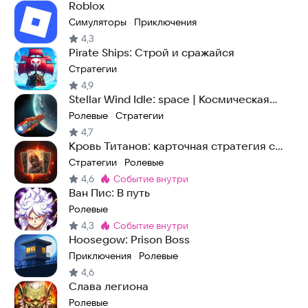
Roblox
Симуляторы
Приключения
·
4,3
Pirate Ships: Строй и сражайся
Стратегии
4,9
Stellar Wind Idle: space | Космическая
стратегия
Ролевые
Стратегии
·
4,7
Кровь Титанов: карточная стратегия с
PvP и PvE
Стратегии
Ролевые
·
4,6
событие внутри
Метка
:
Ван Пис: В путь
Ролевые
4,3
событие внутри
Метка
:
Hoosegow: Prison Boss
Приключения
Ролевые
·
4,6
Слава легиона
Ролевые