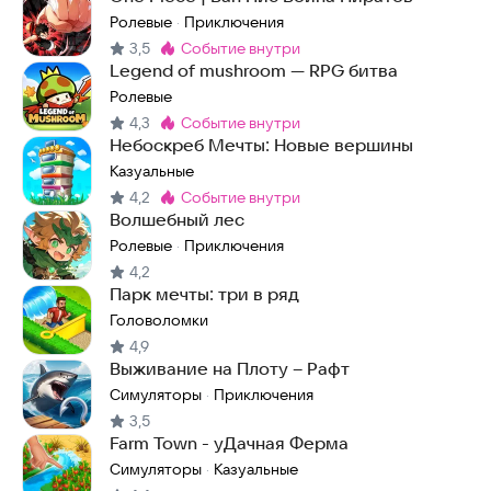
Ролевые
Приключения
·
3,5
событие внутри
Метка
:
Legend of mushroom — RPG битва
Ролевые
4,3
событие внутри
Метка
:
Небоскреб Мечты: Новые вершины
Казуальные
4,2
событие внутри
Метка
:
Волшебный лес
Ролевые
Приключения
·
4,2
Парк мечты: три в ряд
Головоломки
4,9
Выживание на Плоту – Рафт
Симуляторы
Приключения
·
3,5
Farm Town - уДачная Ферма
Симуляторы
Казуальные
·