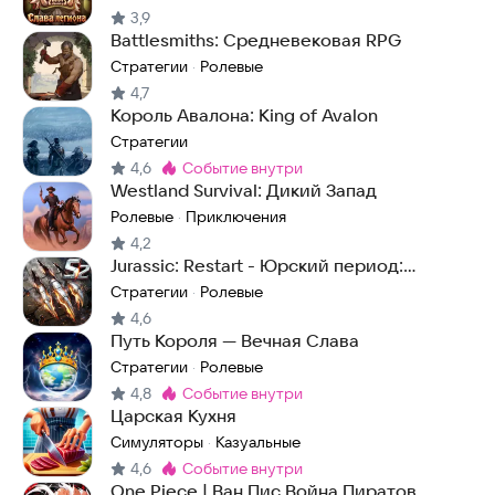
3,9
Battlesmiths: Средневековая RPG
Стратегии
Ролевые
·
4,7
Король Авалона: King of Avalon
Стратегии
4,6
событие внутри
Метка
:
Westland Survival: Дикий Запад
Ролевые
Приключения
·
4,2
Jurassic: Restart - Юрский период:
Перезапуск
Стратегии
Ролевые
·
4,6
Путь Короля — Вечная Слава
Стратегии
Ролевые
·
4,8
событие внутри
Метка
:
Царская Кухня
Симуляторы
Казуальные
·
4,6
событие внутри
Метка
:
One Piece | Ван Пис Война Пиратов