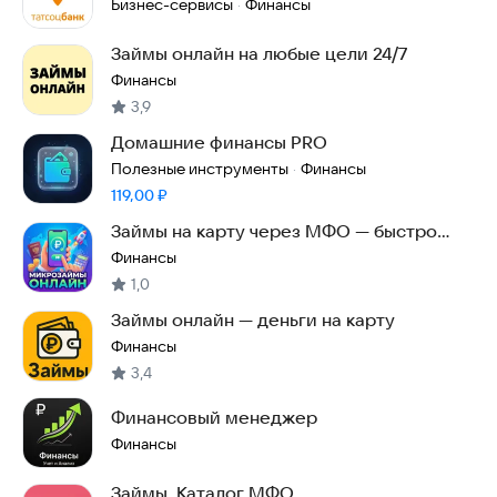
Бизнес-сервисы
Финансы
·
Займы онлайн на любые цели 24/7
Финансы
3,9
Домашние финансы PRO
Полезные инструменты
Финансы
·
Цена:
119,00
₽
Займы на карту через МФО — быстро
онлайн
Финансы
1,0
Займы онлайн — деньги на карту
Финансы
3,4
Финансовый менеджер
Финансы
Займы. Каталог МФО