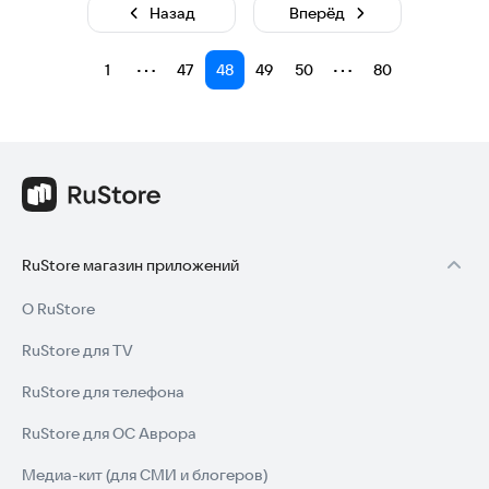
Назад
Вперёд
⋯
⋯
1
47
48
49
50
80
RuStore магазин приложений
О RuStore
RuStore для TV
RuStore для телефона
RuStore для ОС Аврора
Медиа-кит (для СМИ и блогеров)