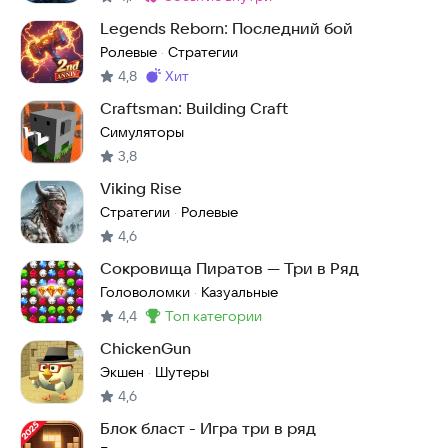
Метка
:
Legends Reborn: Последний бой
Ролевые
Стратегии
·
4,8
хит
Метка
:
Craftsman: Building Craft
Симуляторы
3,8
Viking Rise
Стратегии
Ролевые
·
4,6
Сокровища Пиратов — Три в Ряд
Головоломки
Казуальные
·
4,4
топ категории
Метка
:
ChickenGun
Экшен
Шутеры
·
4,6
Блок бласт - Игра три в ряд