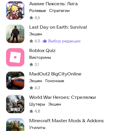
Аниме Пиксель: Лига
Ролевые
Стратегии
·
4,6
Last Day on Earth: Survival
Экшен
4,5
выбор редакции
Метка
:
Roblox Quiz
Викторины
3,1
MadOut2 BigCityOnline
Экшен
Гоночные
·
4,3
World War Heroes: Стрелялки
Шутеры
Экшен
·
4,8
Minecraft Master Mods & Addons
Утилиты