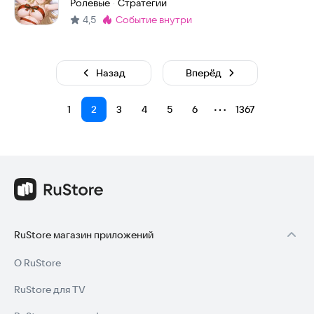
Ролевые
Стратегии
·
4,5
событие внутри
Метка
:
Назад
Вперёд
⋯
1
2
3
4
5
6
1367
RuStore магазин приложений
О RuStore
RuStore для TV