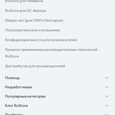
RuStore для телефона
RuStore для ОС Аврора
Медиа-кит (для СМИ и блогеров)
Пользовательское соглашение
Конфиденциальность для пользователей
Правила применения рекомендательных технологий
RuStore
Дистрибутив для производителей
Помощь
Разработчикам
Установка RuStore на TV
Популярные категории
Зарабатывать с RuStore
Установка RuStore на телефон
Блог RuStore
Игры для Android
Стать разработчиком
Установка RuStore в машину
Подборки