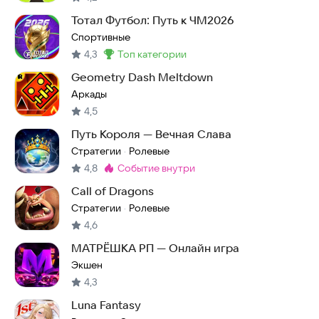
Тотал Футбол: Путь к ЧМ2026
Спортивные
4,3
топ категории
Метка
:
Geometry Dash Meltdown
Аркады
4,5
Путь Короля — Вечная Слава
Стратегии
Ролевые
·
4,8
событие внутри
Метка
:
Call of Dragons
Стратегии
Ролевые
·
4,6
МАТРЁШКА РП — Онлайн игра
Экшен
4,3
Luna Fantasy