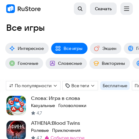
Скачать
Все игры
Интересное
Все игры
Экшен
Г
Гоночные
Словесные
Викторины
По популярности
Все теги
Бесплатные
П
Слова: Игра в слова
Казуальные
Головоломки
·
4,7
ATHENA:Blood Twins
Ролевые
Приключения
·
4,7
событие внутри