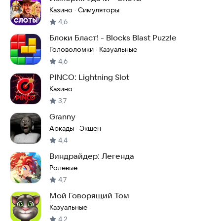
Казино
Симуляторы
·
4,6
Блоки Бласт! - Blocks Blast Puzzle
Головоломки
Казуальные
·
4,6
PINCO: Lightning Slot
Казино
3,7
Granny
Аркады
Экшен
·
4,4
Виндрайдер: Легенда
Ролевые
4,7
Мой Говорящий Том
Казуальные
4,2