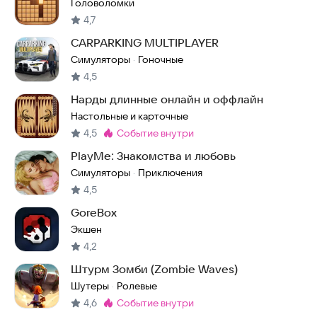
Головоломки
4,7
CARPARKING MULTIPLAYER
Симуляторы
Гоночные
·
4,5
Нарды длинные онлайн и оффлайн
Настольные и карточные
4,5
событие внутри
Метка
:
PlayMe: Знакомства и любовь
Симуляторы
Приключения
·
4,5
GoreBox
Экшен
4,2
Штурм Зомби (Zombie Waves)
Шутеры
Ролевые
·
4,6
событие внутри
Метка
: