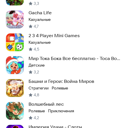
3,3
Gacha Life
Казуальные
4,7
2 3 4 Player Mini Games
Казуальные
4,5
Мир Тока Бока Все бесплатно - Toca Boca
World
Детские
3,2
Башни и Герои: Война Миров
Стратегии
Ролевые
·
4,8
Волшебный лес
Ролевые
Приключения
·
4,2
Империя Удачи - Слоты