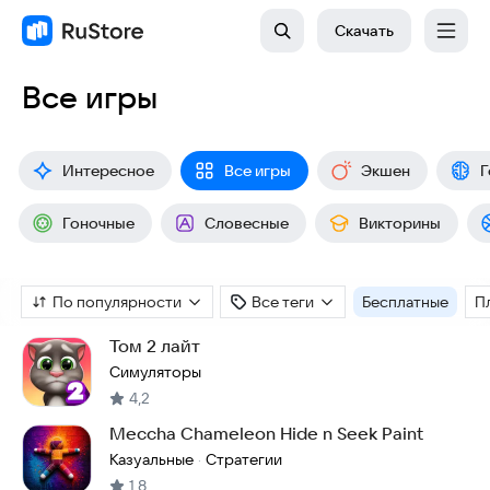
Скачать
Все игры
Интересное
Все игры
Экшен
Г
Гоночные
Словесные
Викторины
По популярности
Все теги
Бесплатные
П
Том 2 лайт
Симуляторы
4,2
Meccha Chameleon Hide n Seek Paint
Казуальные
Стратегии
·
1,8