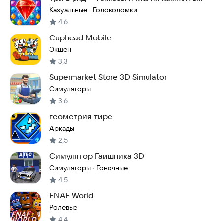
лесу
Казуальные
Головоломки
·
4,6
Cuphead Mobile
Экшен
3,3
Supermarket Store 3D Simulator
Симуляторы
3,6
геометрия тире
Аркады
2,5
Симулятор Гаишника 3D
Симуляторы
Гоночные
·
4,5
FNAF World
Ролевые
4,4