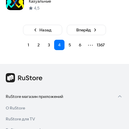
Казуальные
4,5
Назад
Вперёд
⋯
1
2
3
4
5
6
1367
RuStore магазин приложений
О RuStore
RuStore для TV