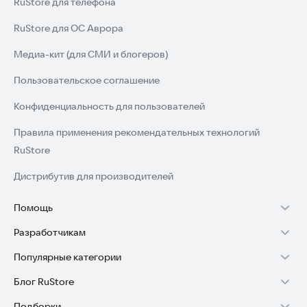
RuStore для телефона
RuStore для ОС Аврора
Медиа-кит (для СМИ и блогеров)
Пользовательское соглашение
Конфиденциальность для пользователей
Правила применения рекомендательных технологий
RuStore
Дистрибутив для производителей
Помощь
Разработчикам
Установка RuStore на TV
Популярные категории
Зарабатывать с RuStore
Установка RuStore на телефон
Блог RuStore
Игры для Android
Стать разработчиком
Установка RuStore в машину
Подборки