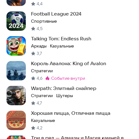
4,4
Football League 2024
Спортивные
4,5
Talking Tom: Endless Rush
Аркады
Казуальные
·
3,7
Король Авалона: King of Avalon
Стратегии
4,6
событие внутри
Метка
:
Warpath: Элитный снайпер
Стратегии
Шутеры
·
4,7
Хорошая пицца, Отличная пицца
Казуальные
4,2
Три в ряд — Алмазы и Магия камней в