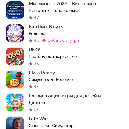
Миллионер 2026 – Викторина
Викторины
Головоломки
·
4,7
Ван Пис: В путь
Ролевые
4,3
событие внутри
Метка
:
UNO!
Настольные и карточные
3,6
Pizza Ready
Симуляторы
Ролевые
·
4,0
Развивающие игры для детей и
малышей 2, 3, 4 лет
Детские
5,0
Fate War
Стратегии
Симуляторы
·