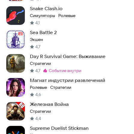
Snake Clash.io
Симуляторы
Ролевые
·
4,1
Sea Battle 2
Экшен
4,7
Day R Survival Game: Выживание
Стратегии
4,7
событие внутри
Метка
:
Mагнат индустрии развлечений
Ролевые
Стратегии
·
4,6
Железная Война
Стратегии
4,4
Supreme Duelist Stickman