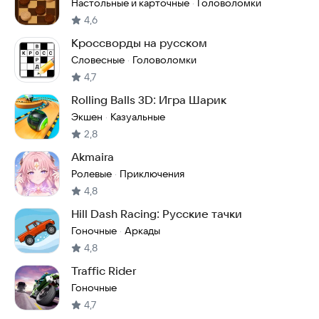
Настольные и карточные
Головоломки
·
4,6
Кроссворды на русском
Словесные
Головоломки
·
4,7
Rolling Balls 3D: Игра Шарик
Экшен
Казуальные
·
2,8
Akmaira
Ролевые
Приключения
·
4,8
Hill Dash Racing: Русские тачки
Гоночные
Аркады
·
4,8
Traffic Rider
Гоночные
4,7