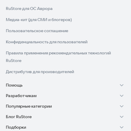
RuStore для ОС Аврора
Медиа-кит (для СМИ и блогеров)
Пользовательское соглашение
Конфиденциальность для пользователей
Правила применения рекомендательных технологий
RuStore
Дистрибутив для производителей
Помощь
Разработчикам
Установка RuStore на TV
Популярные категории
Зарабатывать с RuStore
Установка RuStore на телефон
Блог RuStore
Игры для Android
Стать разработчиком
Установка RuStore в машину
Подборки
Обзоры игр для Android 2025
Приложения банков
Доступ к RuStore Консоль
Помощь пользователям RuStore