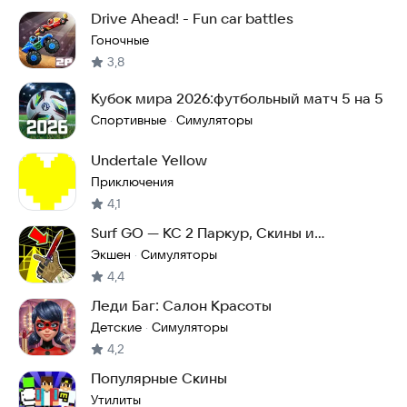
Drive Ahead! - Fun car battles
Гоночные
3,8
Кубок мира 2026:футбольный матч 5 на 5
Спортивные
Симуляторы
·
Undertale Yellow
Приключения
4,1
Surf GO — КС 2 Паркур, Скины и
симулятор Кейсов!
Экшен
Симуляторы
·
4,4
Леди Баг: Салон Красоты
Детские
Симуляторы
·
4,2
Популярные Скины
Утилиты