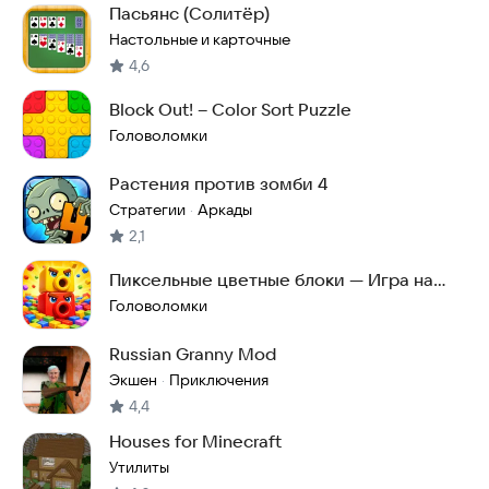
Пасьянс (Солитёр)
Настольные и карточные
4,6
Block Out! – Color Sort Puzzle
Головоломки
Растения против зомби 4
Стратегии
Аркады
·
2,1
Пиксельные цветные блоки — Игра на
совпадение
Головоломки
Russian Granny Mod
Экшен
Приключения
·
4,4
Houses for Minecraft
Утилиты