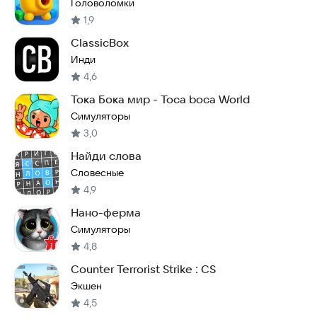
Головоломки
1,9
ClassicBox
Инди
4,6
Тока Бока мир - Toca boca World
Симуляторы
3,0
Найди слова
Словесные
4,9
Нано-ферма
Симуляторы
4,8
Counter Terrorist Strike : CS
Экшен
4,5