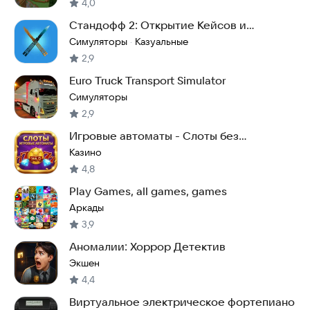
4,0
Стандофф 2: Открытие Кейсов и
Продажа
Симуляторы
Казуальные
·
2,9
Euro Truck Transport Simulator
Симуляторы
2,9
Игровые автоматы - Слоты без
интернета
Казино
4,8
Play Games, all games, games
Аркады
3,9
Аномалии: Хоррор Детектив
Экшен
4,4
Виртуальное электрическое фортепиано