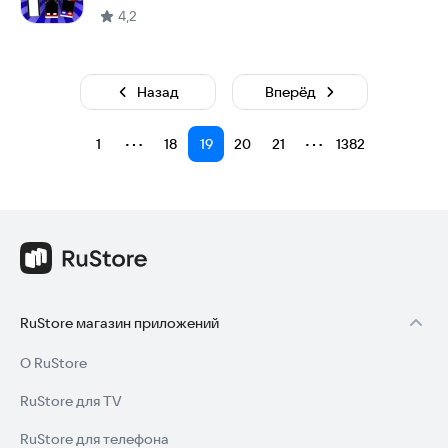
4,2
Назад
Вперёд
⋯
⋯
1
18
19
20
21
1382
RuStore магазин приложений
О RuStore
RuStore для TV
RuStore для телефона