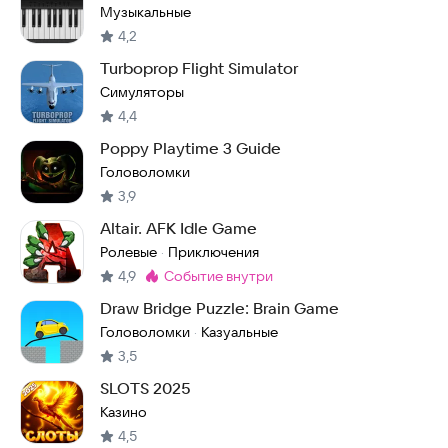
Музыкальные
4,2
Turboprop Flight Simulator
Симуляторы
4,4
Poppy Playtime 3 Guide
Головоломки
3,9
Altair. AFK Idle Game
Ролевые
Приключения
·
4,9
событие внутри
Метка
:
Draw Bridge Puzzle: Brain Game
Головоломки
Казуальные
·
3,5
SLOTS 2025
Казино
4,5