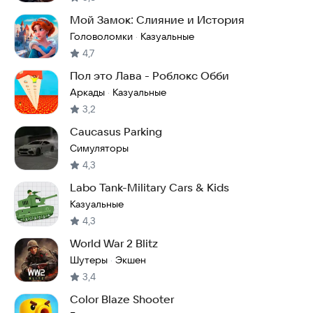
Мой Замок: Слияние и История
Головоломки
Казуальные
·
4,7
Пол это Лава - Роблокс Обби
Аркады
Казуальные
·
3,2
Caucasus Parking
Симуляторы
4,3
Labo Tank-Military Cars & Kids
Казуальные
4,3
World War 2 Blitz
Шутеры
Экшен
·
3,4
Color Blaze Shooter