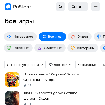
Скачать
Все игры
Интересное
Все игры
Экшен
Г
Гоночные
Словесные
Викторины
По популярности
Все теги
Бесплатные
П
Выживание и Оборона: Зомби
Стратегии
Шутеры
·
4,1
Just FPS shooter games offline
Шутеры
Экшен
·
3,8