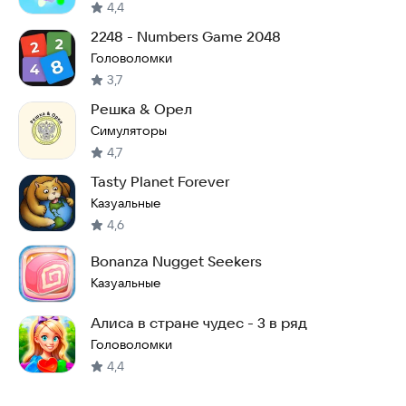
4,4
2248 - Numbers Game 2048
Головоломки
3,7
Решка & Орел
Симуляторы
4,7
Tasty Planet Forever
Казуальные
4,6
Bonanza Nugget Seekers
Казуальные
Алиса в стране чудес - 3 в ряд
Головоломки
4,4