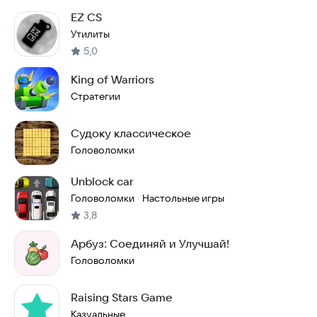
EZ CS
Утилиты
5,0
King of Warriors
Стратегии
Судоку классическое
Головоломки
Unblock car
Головоломки
Настольные игры
·
3,8
Арбуз: Соединяй и Улучшай!
Головоломки
Raising Stars Game
Казуальные