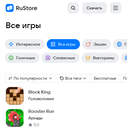
Скачать
Все игры
Интересное
Все игры
Экшен
Г
Гоночные
Словесные
Викторины
По популярности
Все теги
Бесплатные
П
Block King
Головоломки
Rooster Run
Аркады
5,0