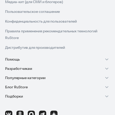
Медиа-кит (для СМИ и блогеров)
Пользовательское соглашение
Конфиденциальность для пользователей
Правила применения рекомендательных технологий
RuStore
Дистрибутив для производителей
Помощь
Разработчикам
Установка RuStore на TV
Популярные категории
Зарабатывать с RuStore
Установка RuStore на телефон
Блог RuStore
Игры для Android
Стать разработчиком
Установка RuStore в машину
Подборки
Обзоры игр для Android 2025
Приложения банков
Доступ к RuStore Консоль
Помощь пользователям RuStore
Игровой набор
Обзоры мобильных приложений 2025
Государственные
RuStore SDK (документация)
Покупки и возвраты