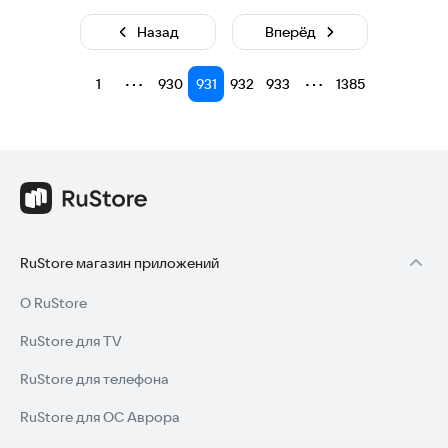
Назад
Вперёд
⋯
⋯
1
930
931
932
933
1385
RuStore магазин приложений
О RuStore
RuStore для TV
RuStore для телефона
RuStore для ОС Аврора