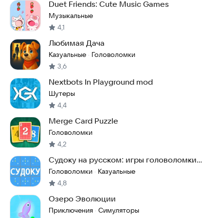
Duet Friends: Cute Music Games
Музыкальные
4,1
Любимая Дача
Казуальные
Головоломки
·
3,6
Nextbots In Playground mod
Шутеры
4,4
Merge Card Puzzle
Головоломки
4,2
Судоку на русском: игры головоломки
без интернета
Головоломки
Казуальные
·
4,8
Озеро Эволюции
Приключения
Симуляторы
·