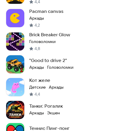
4,4
Pacman canvas
Аркады
4,2
Brick Breaker Glow
Головоломки
4,8
"Good to drive 2"
Аркады
Головоломки
·
Кот желе
Детские
Аркады
·
4,4
Танки: Рогалик
Аркады
Экшен
·
Теннис Пинг-понг