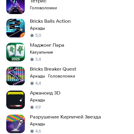
Тетрис
Головоломки
Bricks Balls Action
Аркады
5,0
Маджонг Пара
Казуальные
3,4
Bricks Breaker Quest
Аркады
Головоломки
·
4,4
Арканоид 3D
Аркады
4,9
Разрушение Кирпичей Звезда
Аркады
4,6