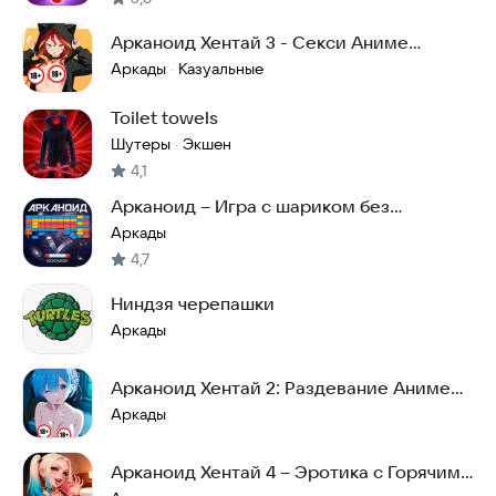
Арканоид Хентай 3 - Секси Аниме
Красотки
Аркады
Казуальные
·
Toilet towels
Шутеры
Экшен
·
4,1
Арканоид – Игра с шариком без
интернета
Аркады
4,7
Ниндзя черепашки
Аркады
Арканоид Хентай 2: Раздевание Аниме
Тян
Аркады
Арканоид Хентай 4 – Эротика с Горячими
Аниме Тян