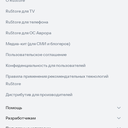
О RuStore
RuStore для TV
RuStore для телефона
RuStore для ОС Аврора
Медиа-кит (для СМИ и блогеров)
Пользовательское соглашение
Конфиденциальность для пользователей
Правила применения рекомендательных технологий
RuStore
Дистрибутив для производителей
Помощь
Разработчикам
Установка RuStore на TV