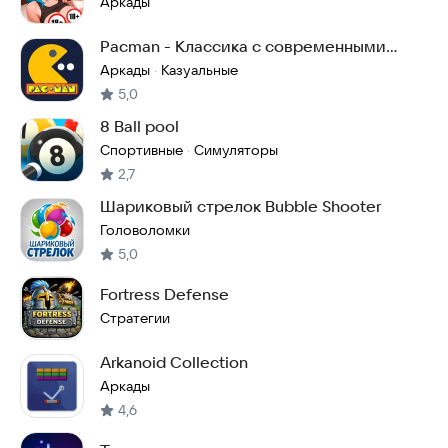
Аркады
Pacman - Классика с современными
возможностями!
Аркады
Казуальные
·
5,0
8 Ball pool
Спортивные
Симуляторы
·
2,7
Шариковый стрелок Bubble Shooter
Головоломки
5,0
Fortress Defense
Стратегии
Arkanoid Collection
Аркады
4,6