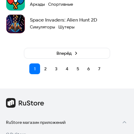
Аркады
Спортивные
·
Space Invaders: Alien Hunt 2D
Симуляторы
Шутеры
·
Вперёд
1
2
3
4
5
6
7
RuStore магазин приложений