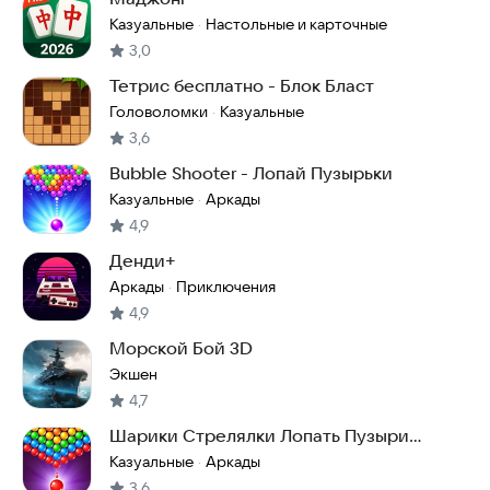
Казуальные
Настольные и карточные
·
3,0
Тетрис бесплатно - Блок Бласт
Головоломки
Казуальные
·
3,6
Bubble Shooter - Лопай Пузырьки
Казуальные
Аркады
·
4,9
Денди+
Аркады
Приключения
·
4,9
Морской Бой 3D
Экшен
4,7
Шарики Стрелялки Лопать Пузыри
Bubble Shooter Pop!
Казуальные
Аркады
·
3,6