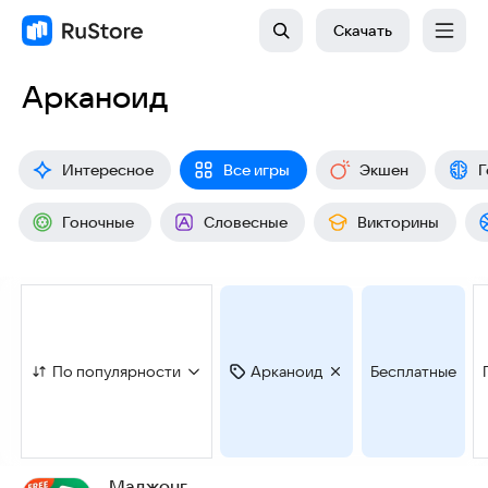
Скачать
Арканоид
Интересное
Все игры
Экшен
Г
Гоночные
Словесные
Викторины
По популярности
Арканоид
Бесплатные
Маджонг