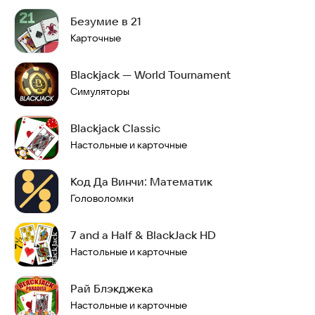
Безумие в 21
Карточные
Blackjack — World Tournament
Симуляторы
Blackjack Classic
Настольные и карточные
Код Да Винчи: Математик
Головоломки
7 and a Half & BlackJack HD
Настольные и карточные
Рай Блэкджека
Настольные и карточные