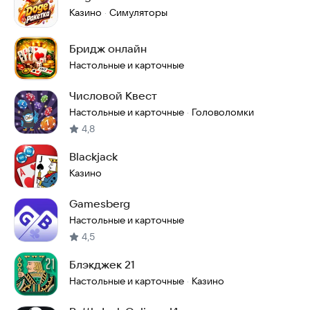
Казино
Симуляторы
·
Бридж онлайн
Настольные и карточные
Числовой Квест
Настольные и карточные
Головоломки
·
4,8
Blackjack
Казино
Gamesberg
Настольные и карточные
4,5
Блэкджек 21
Настольные и карточные
Казино
·