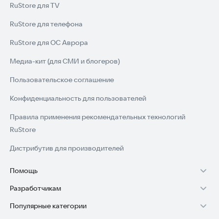
RuStore для TV
RuStore для телефона
RuStore для ОС Аврора
Медиа-кит (для СМИ и блогеров)
Пользовательское соглашение
Конфиденциальность для пользователей
Правила применения рекомендательных технологий
RuStore
Дистрибутив для производителей
Помощь
Разработчикам
Установка RuStore на TV
Популярные категории
Зарабатывать с RuStore
Установка RuStore на телефон