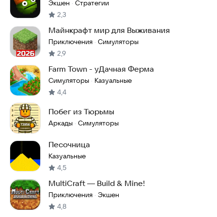
Экшен
Стратегии
·
2,3
Майнкрафт мир для Выживания
Приключения
Симуляторы
·
2,9
Farm Town - уДачная Ферма
Симуляторы
Казуальные
·
4,4
Побег из Тюрьмы
Аркады
Симуляторы
·
Песочница
Казуальные
4,5
MultiCraft ― Build & Mine!
Приключения
Экшен
·
4,8