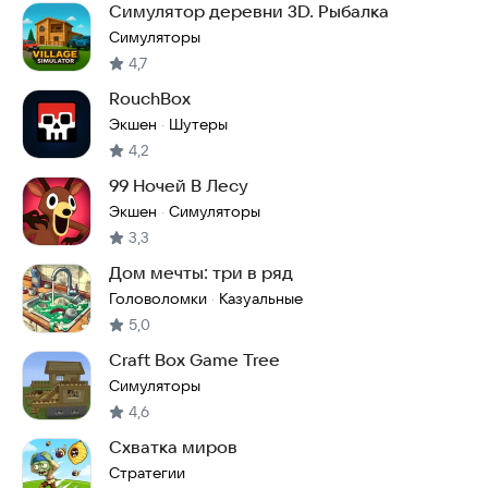
Симулятор деревни 3D. Рыбалка
Симуляторы
4,7
RouchBox
Экшен
Шутеры
·
4,2
99 Ночей В Лесу
Экшен
Симуляторы
·
3,3
Дом мечты: три в ряд
Головоломки
Казуальные
·
5,0
Craft Box Game Tree
Симуляторы
4,6
Схватка миров
Стратегии