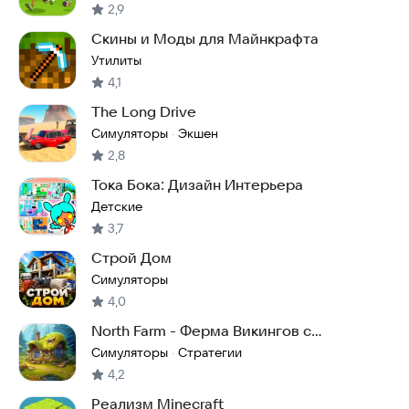
2,9
Скины и Моды для Майнкрафта
Утилиты
4,1
The Long Drive
Симуляторы
Экшен
·
2,8
Тока Бока: Дизайн Интерьера
Детские
3,7
Строй Дом
Симуляторы
4,0
North Farm - Ферма Викингов с
Драконами
Симуляторы
Стратегии
·
4,2
Реализм Minecraft