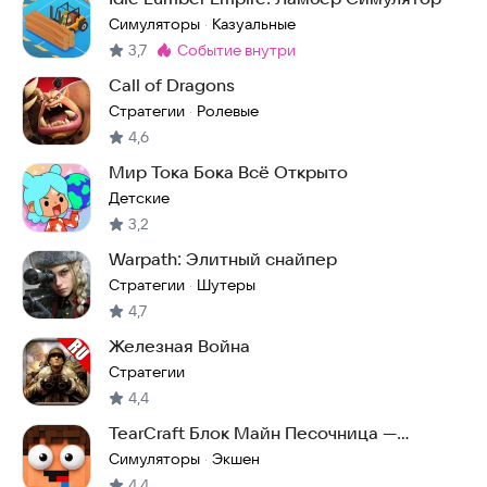
Симуляторы
Казуальные
·
3,7
событие внутри
Метка
:
Call of Dragons
Стратегии
Ролевые
·
4,6
Мир Тока Бока Всё Открыто
Детские
3,2
Warpath: Элитный снайпер
Стратегии
Шутеры
·
4,7
Железная Война
Стратегии
4,4
TearCraft Блок Майн Песочница —
Разрушение и Крафт
Симуляторы
Экшен
·
4,4