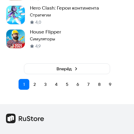
Hero Clash: Герои континента
Стратегии
4,0
House Flipper
Симуляторы
4,9
Вперёд
1
2
3
4
5
6
7
8
9