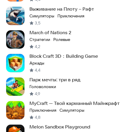
Выживание на Плоту – Рафт
Симуляторы
Приключения
·
3,5
March of Nations 2
Стратегии
Ролевые
·
4,2
Block Craft 3D：Building Game
Аркады
4,4
Парк мечты: три в ряд
Головоломки
4,9
MyCraft — Твой карманный Майнкрафт
Приключения
Симуляторы
·
4,8
Melon Sandbox Playground