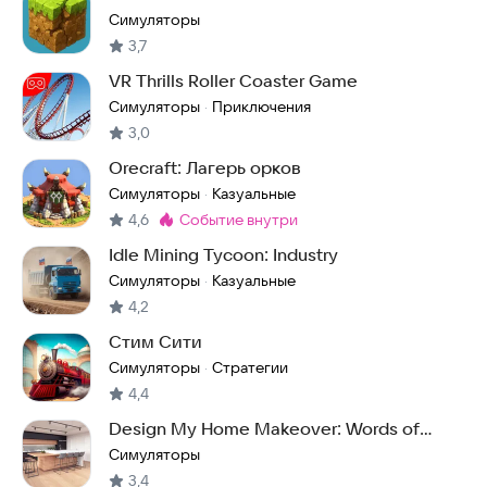
Симуляторы
3,7
VR Thrills Roller Coaster Game
Симуляторы
Приключения
·
3,0
Orecraft: Лагерь орков
Симуляторы
Казуальные
·
4,6
событие внутри
Метка
:
Idle Mining Tycoon: Industry
Симуляторы
Казуальные
·
4,2
Стим Сити
Симуляторы
Стратегии
·
4,4
Design My Home Makeover: Words of
Dream House Game
Симуляторы
3,4