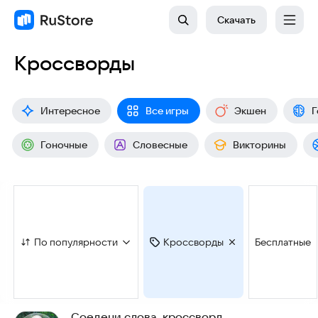
Скачать
Кроссворды
Интересное
Все игры
Экшен
Г
Гоночные
Словесные
Викторины
По популярности
Кроссворды
Бесплатные
Соедени слова, кроссворд