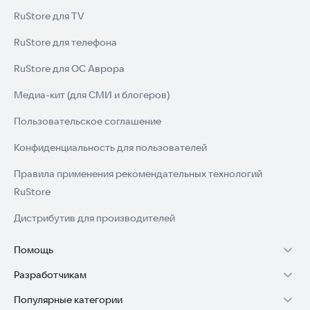
RuStore для TV
RuStore для телефона
RuStore для ОС Аврора
Медиа-кит (для СМИ и блогеров)
Пользовательское соглашение
Конфиденциальность для пользователей
Правила применения рекомендательных технологий
RuStore
Дистрибутив для производителей
Помощь
Разработчикам
Установка RuStore на TV
Популярные категории
Зарабатывать с RuStore
Установка RuStore на телефон