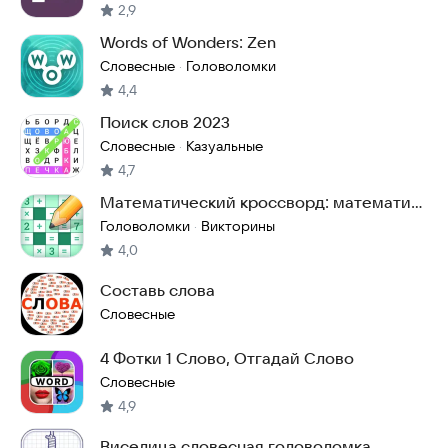
2,9
Words of Wonders: Zen
Словесные
Головоломки
·
4,4
Поиск слов 2023
Словесные
Казуальные
·
4,7
Математический кроссворд: математика
– головоломка
Головоломки
Викторины
·
4,0
Составь слова
Словесные
4 Фотки 1 Слово, Отгадай Слово
Словесные
4,9
Виселица словесная головоломка