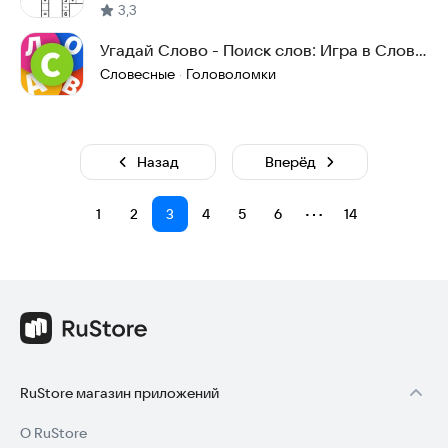
3,3
Угадай Слово - Поиск слов: Игра в Слова
из Букв
Словесные
Головоломки
·
Назад
Вперёд
⋯
1
2
3
4
5
6
14
RuStore магазин приложений
О RuStore