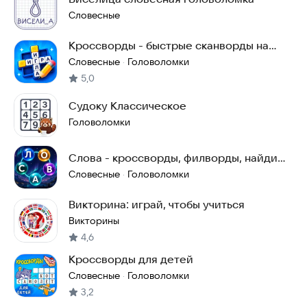
Словесные
Кроссворды - быстрые сканворды на
русском
Словесные
Головоломки
·
5,0
Судоку Классическое
Головоломки
Слова - кроссворды, филворды, найди
слова
Словесные
Головоломки
·
Викторина: играй, чтобы учиться
Викторины
4,6
Кроссворды для детей
Словесные
Головоломки
·
3,2