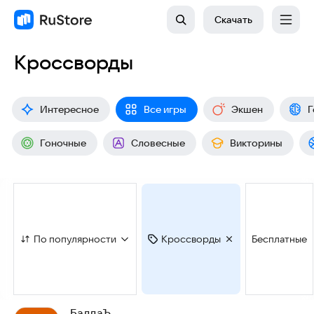
Скачать
Кроссворды
Интересное
Все игры
Экшен
Г
Гоночные
Словесные
Викторины
По популярности
Кроссворды
Бесплатные
БалдаЪ