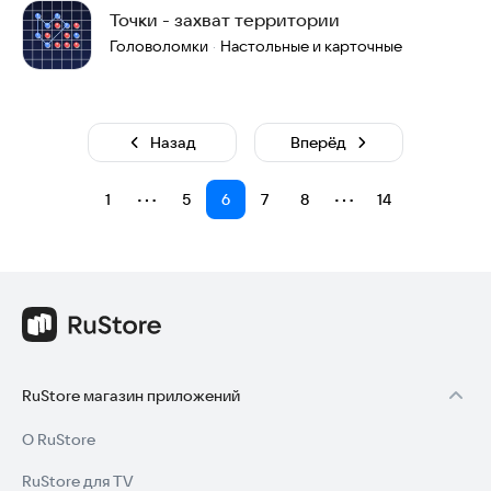
Точки - захват территории
Головоломки
Настольные и карточные
·
Назад
Вперёд
⋯
⋯
1
5
6
7
8
14
RuStore магазин приложений
О RuStore
RuStore для TV