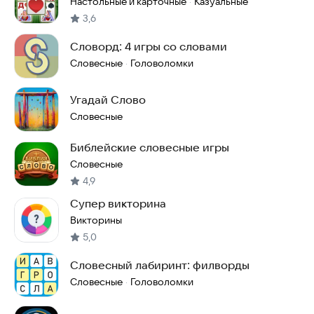
Настольные и карточные
Казуальные
·
3,6
Словорд: 4 игры со словами
Словесные
Головоломки
·
Угадай Слово
Словесные
Библейские словесные игры
Словесные
4,9
Супер викторина
Викторины
5,0
Словесный лабиринт: филворды
Словесные
Головоломки
·