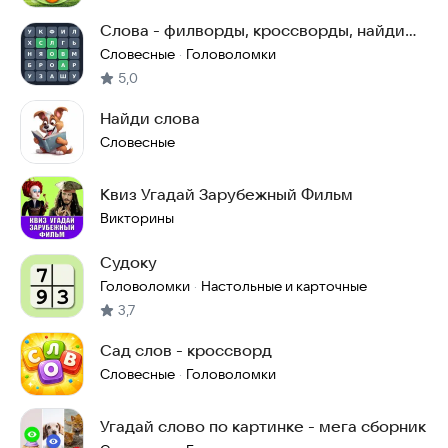
Слова - филворды, кроссворды, найди
слова
Словесные
Головоломки
·
5,0
Найди слова
Словесные
Квиз Угадай Зарубежный Фильм
Викторины
Судоку
Головоломки
Настольные и карточные
·
3,7
Сад слов - кроссворд
Словесные
Головоломки
·
Угадай слово по картинке - мега сборник