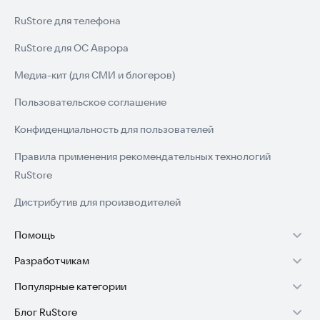
RuStore для телефона
RuStore для ОС Аврора
Медиа-кит (для СМИ и блогеров)
Пользовательское соглашение
Конфиденциальность для пользователей
Правила применения рекомендательных технологий
RuStore
Дистрибутив для производителей
Помощь
Разработчикам
Установка RuStore на TV
Популярные категории
Зарабатывать с RuStore
Установка RuStore на телефон
Блог RuStore
Игры для Android
Стать разработчиком
Установка RuStore в машину