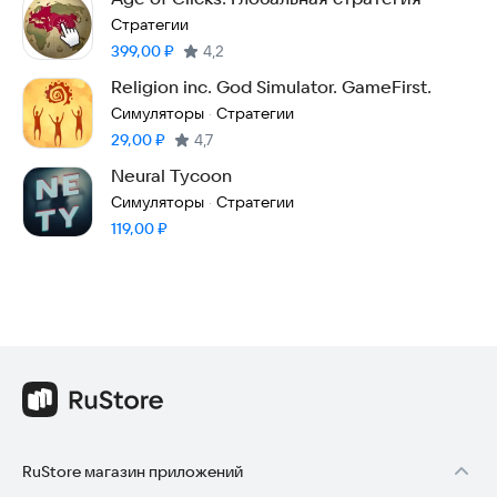
Стратегии
Цена:
399,00
₽
4,2
Religion inc. God Simulator. GameFirst.
Симуляторы
Стратегии
·
Цена:
29,00
₽
4,7
Neural Tycoon
Симуляторы
Стратегии
·
Цена:
119,00
₽
RuStore магазин приложений