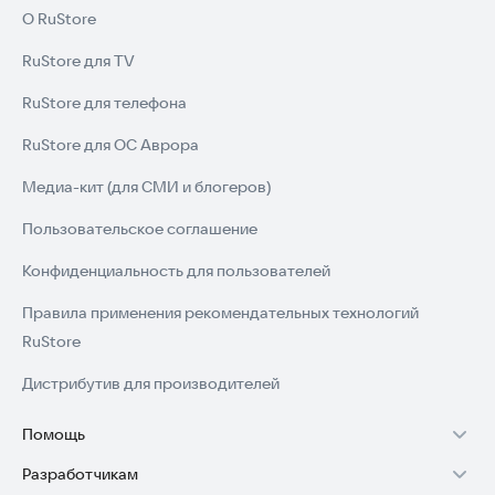
О RuStore
RuStore для TV
RuStore для телефона
RuStore для ОС Аврора
Медиа-кит (для СМИ и блогеров)
Пользовательское соглашение
Конфиденциальность для пользователей
Правила применения рекомендательных технологий
RuStore
Дистрибутив для производителей
Помощь
Разработчикам
Установка RuStore на TV