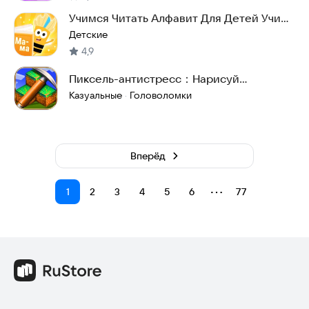
Учимся Читать Алфавит Для Детей Учим
Буквы Игры
Детские
4,9
Пиксель-антистресс：Нарисуй
ютуберов Майна！
Казуальные
Головоломки
·
Вперёд
⋯
1
2
3
4
5
6
77