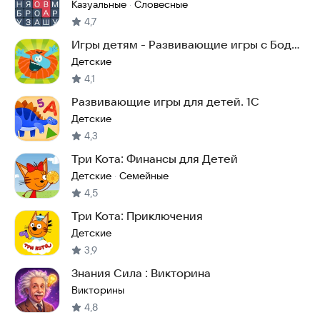
Казуальные
Словесные
·
4,7
Игры детям - Развивающие игры с Бодо
Бородо
Детские
4,1
Развивающие игры для детей. 1С
Детские
4,3
Три Кота: Финансы для Детей
Детские
Семейные
·
4,5
Три Кота: Приключения
Детские
3,9
Знания Сила : Викторина
Викторины
4,8