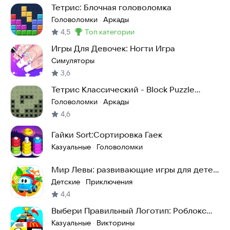
Тетрис: Блочная головоломка
Головоломки
Аркады
·
4,5
топ категории
Метка
:
Игры Для Девочек: Ногти Игра
Симуляторы
3,6
Тетрис Классический - Block Puzzle
Classic
Головоломки
Аркады
·
4,6
Гайки Sort:Сортировка Гаек
Казуальные
Головоломки
·
Мир Левы: развивающие игры для детей
3 5 лет
Детские
Приключения
·
4,4
Выбери Правильный Логотип: Роблокс
Обби!
Казуальные
Викторины
·