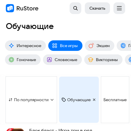
Скачать
Обучающие
Интересное
Все игры
Экшен
Г
Гоночные
Словесные
Викторины
По популярности
Обучающие
Бесплатные
Блок бласт - Игра три в ряд