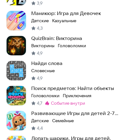
3,9
Маникюр: Игра для Девочек
Детские
Казуальные
·
4,3
QuizBrain: Викторина
Викторины
Головоломки
·
4,9
Найди слова
Словесные
4,9
Поиск предметов: Найти объекты
Головоломки
Приключения
·
4,7
событие внутри
Метка
:
Развивающие Игры для детей 2-7
Кошечки Собачки
Детские
Семейные
·
4,4
Лопать шарики. Игры для детей.