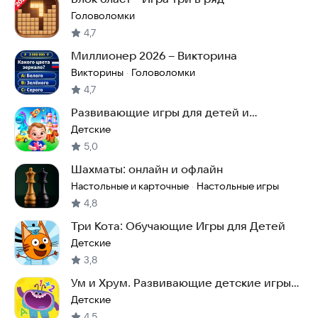
Головоломки
4,7
Миллионер 2026 – Викторина
Викторины
Головоломки
·
4,7
Развивающие игры для детей и
малышей 2, 3, 4 лет
Детские
5,0
Шахматы: онлайн и офлайн
Настольные и карточные
Настольные игры
·
4,8
Три Кота: Обучающие Игры для Детей
Детские
3,8
Ум и Хрум. Развивающие детские игры
от 2 лет
Детские
4,5