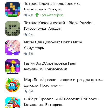
Тетрис: Блочная головоломка
Головоломки
Аркады
·
4,5
топ категории
Метка
:
Тетрис Классический - Block Puzzle
Classic
Головоломки
Аркады
·
4,6
Игры Для Девочек: Ногти Игра
Симуляторы
3,6
Гайки Sort:Сортировка Гаек
Казуальные
Головоломки
·
Мир Левы: развивающие игры для детей
3 5 лет
Детские
Приключения
·
4,4
Выбери Правильный Логотип: Роблокс
Обби!
Казуальные
Викторины
·