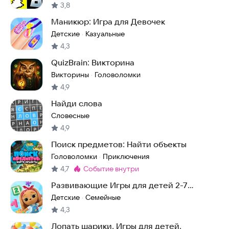
3,8
Маникюр: Игра для Девочек
Детские
Казуальные
·
4,3
QuizBrain: Викторина
Викторины
Головоломки
·
4,9
Найди слова
Словесные
4,9
Поиск предметов: Найти объекты
Головоломки
Приключения
·
4,7
событие внутри
Метка
:
Развивающие Игры для детей 2-7
Кошечки Собачки
Детские
Семейные
·
4,3
Лопать шарики. Игры для детей.