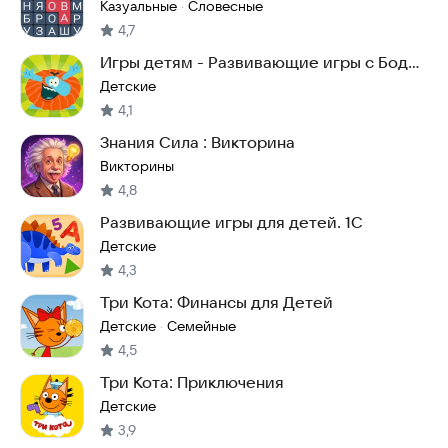
Казуальные
Словесные
·
4,7
Игры детям - Развивающие игры с Бодо
Бородо
Детские
4,1
Знания Сила : Викторина
Викторины
4,8
Развивающие игры для детей. 1С
Детские
4,3
Три Кота: Финансы для Детей
Детские
Семейные
·
4,5
Три Кота: Приключения
Детские
3,9