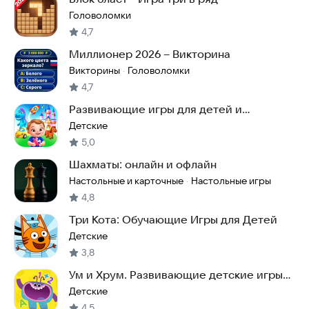
Головоломки
4,7
Миллионер 2026 – Викторина
Викторины
Головоломки
·
4,7
Развивающие игры для детей и
малышей 2, 3, 4 лет
Детские
5,0
Шахматы: онлайн и офлайн
Настольные и карточные
Настольные игры
·
4,8
Три Кота: Обучающие Игры для Детей
Детские
3,8
Ум и Хрум. Развивающие детские игры
от 2 лет
Детские
4,5