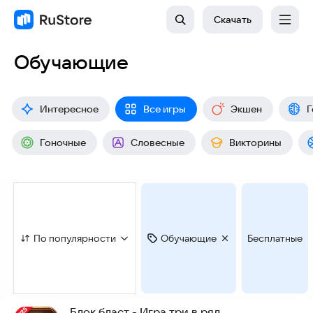
Скачать
Обучающие
Интересное
Все игры
Экшен
Г
Гоночные
Словесные
Викторины
По популярности
Обучающие
Бесплатные
Блок бласт - Игра три в ряд