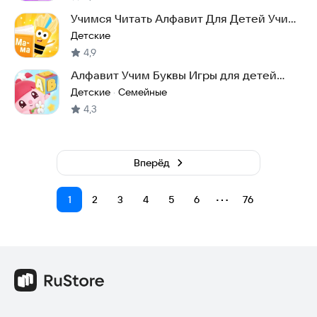
Учимся Читать Алфавит Для Детей Учим
Буквы Игры
Детские
4,9
Алфавит Учим Буквы Игры для детей
Малышарики АБВ
Детские
Семейные
·
4,3
Вперёд
⋯
1
2
3
4
5
6
76