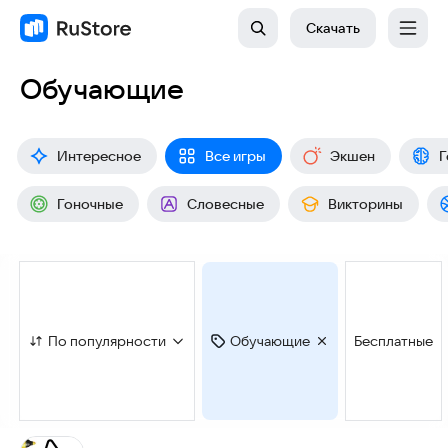
Скачать
Обучающие
Интересное
Все игры
Экшен
Г
Гоночные
Словесные
Викторины
По популярности
Обучающие
Бесплатные