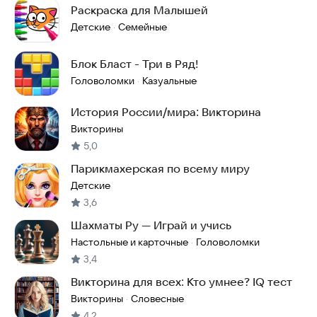
Раскраска для Малышей
Детские
Семейные
·
Блок Бласт - Три в Ряд!
Головоломки
Казуальные
·
История России/мира: Викторина
Викторины
5,0
Парикмахерская по всему миру
Детские
3,6
Шахматы Ру — Играй и учись
Настольные и карточные
Головоломки
·
3,4
Викторина для всех: Кто умнее? IQ тест
Викторины
Словесные
·
4,2