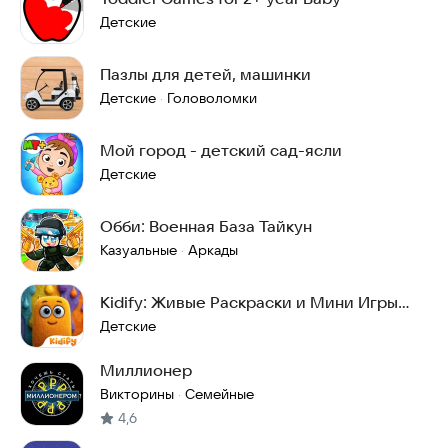
Детские
Пазлы для детей, машинки
Детские
Головоломки
·
Мой город - детский сад-ясли
Детские
Обби: Военная База Тайкун
Казуальные
Аркады
·
Kidify: Живые Раскраски и Мини Игры
для Детей
Детские
Миллионер
Викторины
Семейные
·
4,6