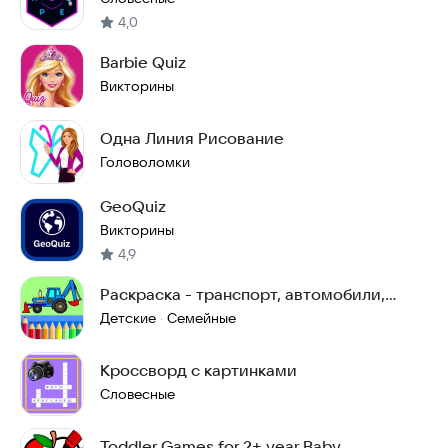
4,0
Barbie Quiz
Викторины
Одна Линия Рисование
Головоломки
GeoQuiz
Викторины
4,9
Раскраска - транспорт, автомобили,
животные
Детские
Семейные
·
Кроссворд с картинками
Словесные
Toddler Games for 2+ year Baby