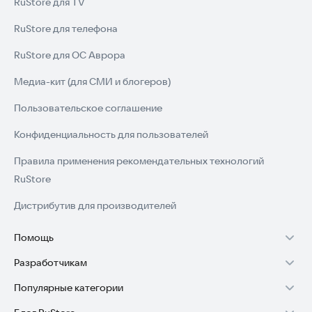
RuStore для TV
RuStore для телефона
RuStore для ОС Аврора
Медиа-кит (для СМИ и блогеров)
Пользовательское соглашение
Конфиденциальность для пользователей
Правила применения рекомендательных технологий
RuStore
Дистрибутив для производителей
Помощь
Разработчикам
Установка RuStore на TV
Популярные категории
Зарабатывать с RuStore
Установка RuStore на телефон