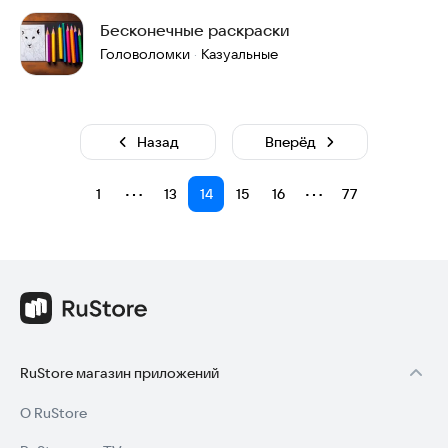
Бесконечные раскраски
Головоломки
Казуальные
·
Назад
Вперёд
⋯
⋯
1
13
14
15
16
77
RuStore магазин приложений
О RuStore