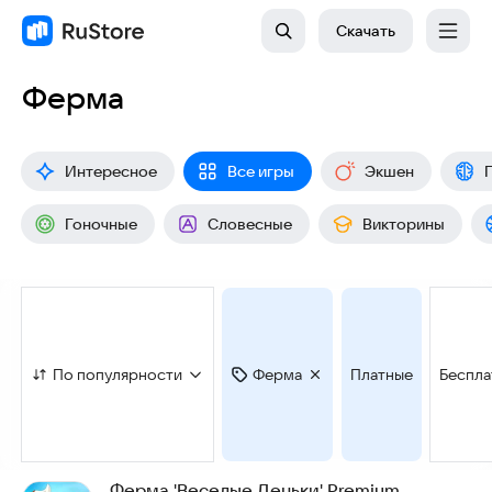
Скачать
Ферма
Интересное
Все игры
Экшен
Гоночные
Словесные
Викторины
По популярности
Ферма
Платные
Беспла
Ферма 'Веселые Деньки' Premium