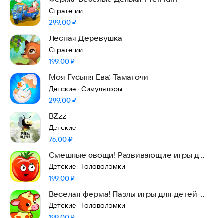
Стратегии
Цена:
299,00
₽
Лесная Деревушка
Стратегии
Цена:
199,00
₽
Моя Гусыня Ева: Тамагочи
Детские
Симуляторы
·
Цена:
299,00
₽
BZzz
Детские
Цена:
76,00
₽
Смешные овощи! Развивающие игры для
детей, малышей
Детские
Головоломки
·
Цена:
199,00
₽
Веселая ферма! Пазлы игры для детей и
малышей
Детские
Головоломки
·
Цена:
199,00
₽