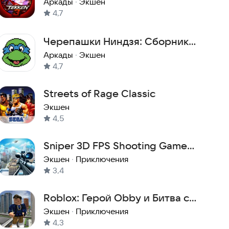
Аркады
·
Экшен
4,7
Черепашки Ниндзя: Сборник
ретро игр с Денди и Сега
Аркады
·
Экшен
4,7
Streets of Rage Classic
Экшен
4,5
Sniper 3D FPS Shooting Games
– Gun Shooter Games
Экшен
·
Приключения
3,4
Roblox: Герой Obby и Битва с
Nextbots в Городе
Экшен
·
Приключения
4,3