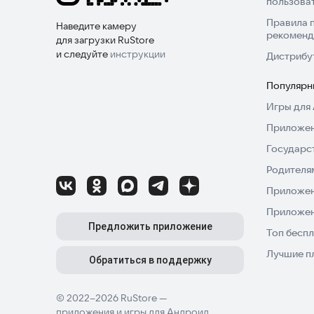
пользова
Правила 
Наведите камеру
рекоменд
для загрузки RuStore
и следуйте
инструкции
Дистрибу
Популярн
Игры для 
Приложен
Государс
Родителя
Приложен
Приложен
Предложить приложение
Топ беспл
Лучшие п
Обратиться в поддержку
© 2022–2026 RuStore —
приложения и игры для Андроид