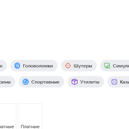
н
Головоломки
Шутеры
Симул
рины
Спортивные
Утилиты
Каз
латные
Платные