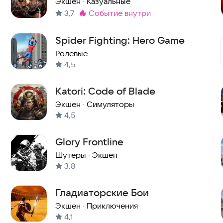
Экшен
·
Казуальные
3,7
событие внутри
Метка
:
Spider Fighting: Hero Game
Ролевые
4,5
Katori: Code of Blade
Экшен
·
Симуляторы
4,5
Glory Frontline
Шутеры
·
Экшен
3,8
Гладиаторские Бои
Экшен
·
Приключения
4,1