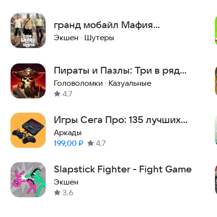
гранд мобайл Мафия
стрелялки игры 3d машины
Экшен
·
Шутеры
гонки
Пираты и Пазлы: Три в ряд
RPG
Головоломки
·
Казуальные
4,7
Игры Сега Про: 135 лучших
игр sega без рекламы
Аркады
Цена:
199,00
₽
4,7
Slapstick Fighter - Fight Game
Экшен
3,6