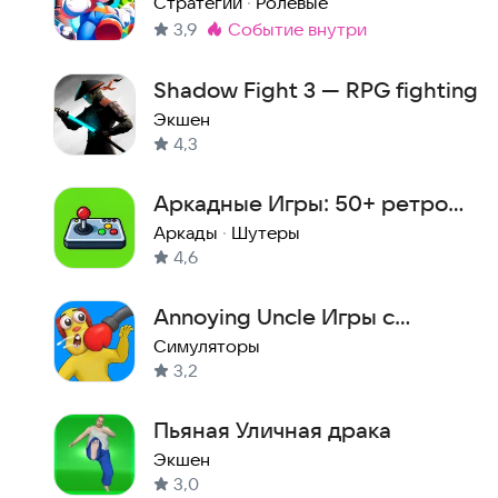
Стратегии
·
Ролевые
3,9
событие внутри
Метка
:
Shadow Fight 3 — RPG fighting
Экшен
4,3
Аркадные Игры: 50+ ретро
игр с аркадных автоматов
Аркады
·
Шутеры
4,6
Annoying Uncle Игры с
ударами
Симуляторы
3,2
Пьяная Уличная драка
Экшен
3,0