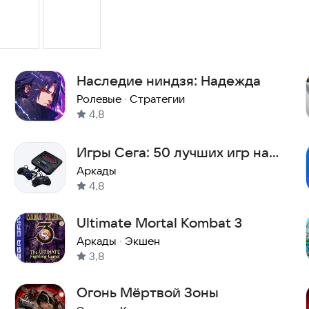
Наследие ниндзя: Надежда
Ролевые
·
Стратегии
4,8
Игры Сега: 50 лучших игр на
русском языке
Аркады
4,8
Ultimate Mortal Kombat 3
Аркады
·
Экшен
3,8
Огонь Мёртвой Зоны