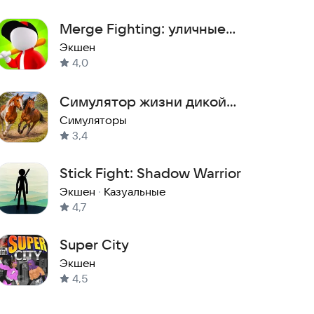
Merge Fighting: уличные
драки
Экшен
4,0
Симулятор жизни дикой
лошади 3D
Симуляторы
3,4
Stick Fight: Shadow Warrior
Экшен
·
Казуальные
4,7
Super City
Экшен
4,5