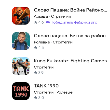
Слово Пацана: Война Районов
2 – Камбэк в лихие 90е
Аркады
·
Стратегии
4,6
победитель фабрики игр
Метка
:
Слово пацана: Битва за район
Ролевые
·
Стратегии
4,5
Kung Fu karate: Fighting Games
Стратегии
3,9
TANK 1990
Стратегии
·
Ролевые
3,0