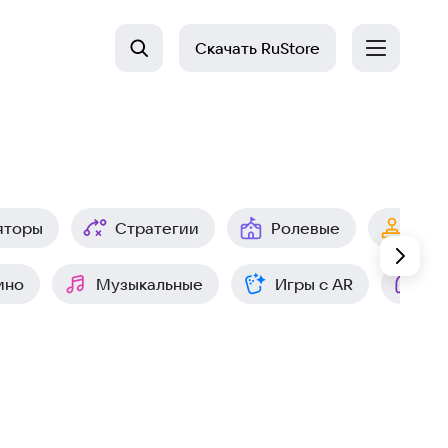
Скачать
RuStore
яторы
Стратегии
Ролевые
Арк
ино
Музыкальные
Игры с AR
Ин