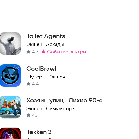
Toilet Agents
Экшен
·
Аркады
4,7
событие внутри
Метка
:
CoolBrawl
Шутеры
·
Экшен
4,4
Хозяин улиц | Лихие 90-е
Экшен
·
Симуляторы
4,3
Tekken 3