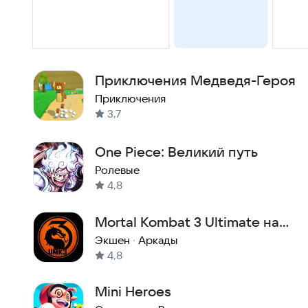
Приключения Медведя-Героя
Приключения
3,7
One Piece: Великий путь
Ролевые
4,8
Mortal Kombat 3 Ultimate на
двоих
Экшен
·
Аркады
4,8
Mini Heroes