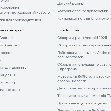
телей
Детский режим
применения
Автообновление приложений
ательных технологий RuStore
Как написать отзыв к приложе
тив для производителей
ые категории
Блог RuStore
Android
Обзоры игр для Android 2025
ия банков
Обзоры мобильных приложений
твенные
Лайфхаки и советы для Android
пользователей
м
Обзоры и инструкции по устано
ия для шопинга
и программ
ия для ТВ
Материалы RuStore: инструкци
обзоры, новости
атных игр
Детальные разборы приложений
латные игры
Топ приложений для Android T
Приложения для мам и детей
Последние новости RuStore