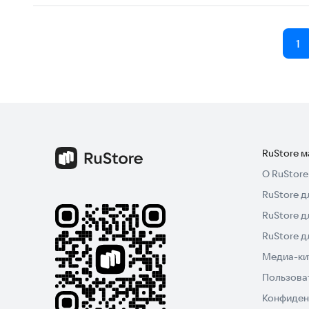
1
RuStore 
О RuStore
RuStore д
RuStore д
RuStore 
Медиа-кит
Пользова
Конфиден