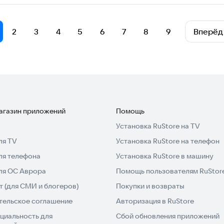
2
3
4
5
6
7
8
9
Вперёд
магазин приложений
Помощь
Установка RuStore на TV
ля TV
Установка RuStore на телефон
ля телефона
Установка RuStore в машину
для ОС Аврора
Помощь пользователям RuStor
 (для СМИ и блогеров)
Покупки и возвраты
тельское соглашение
Авторизация в RuStore
циальность для
Сбой обновления приложений