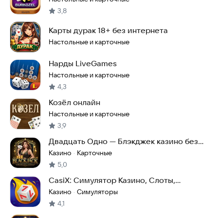
3,8
Карты дурак 18+ без интернета
Настольные и карточные
Нарды LiveGames
Настольные и карточные
4,3
Козёл онлайн
Настольные и карточные
3,9
Двадцать Одно — Блэкджек казино без
интернета
Казино
Карточные
·
5,0
CasiX: Симулятор Казино, Слоты,
Блэкджек, Краш
Казино
Симуляторы
·
4,1