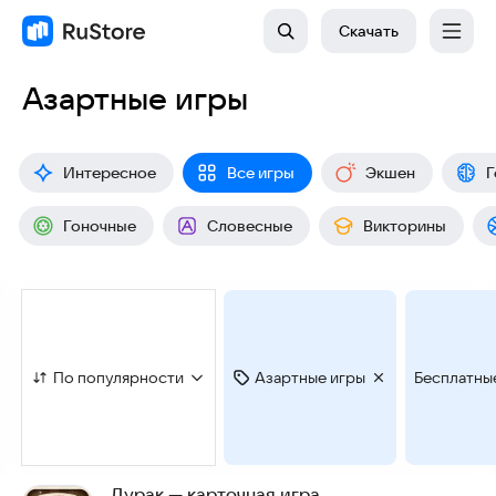
Скачать
Азартные игры
Интересное
Все игры
Экшен
Г
Гоночные
Словесные
Викторины
По популярности
Азартные игры
Бесплатны
Дурак — карточная игра