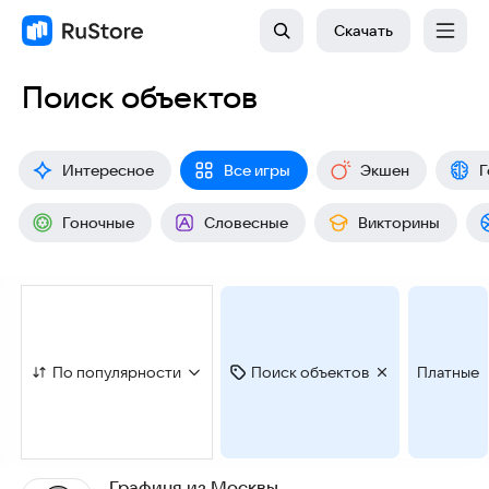
Скачать
Поиск объектов
Интересное
Все игры
Экшен
Г
Гоночные
Словесные
Викторины
По популярности
Поиск объектов
Платные
Графиня из Москвы