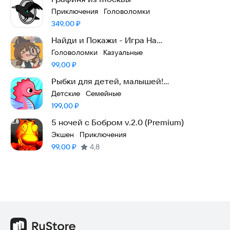
Приключения
Головоломки
·
Цена:
349,00
₽
Найди и Покажи - Игра На
Внимательность Премиум
Головоломки
Казуальные
·
Цена:
99,00
₽
Рыбки для детей, малышей!
Развивающие игры пазлы
Детские
Семейные
·
Цена:
199,00
₽
5 ночей с Бобром v.2.0 (Premium)
Экшен
Приключения
·
Цена:
99,00
₽
4,8