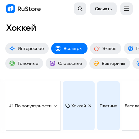
Скачать
Хоккей
Интересное
Все игры
Экшен
Г
Гоночные
Словесные
Викторины
По популярности
Хоккей
Платные
Беспл