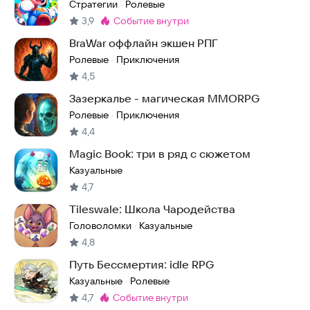
Стратегии
Ролевые
·
3,9
событие внутри
Метка
:
BraWar оффлайн экшен РПГ
Ролевые
Приключения
·
4,5
Зазеркалье - магическая MMORPG
Ролевые
Приключения
·
4,4
Magic Book: три в ряд с сюжетом
Казуальные
4,7
Tileswale: Школа Чародейства
Головоломки
Казуальные
·
4,8
Путь Бессмертия: idle RPG
Казуальные
Ролевые
·
4,7
событие внутри
Метка
: