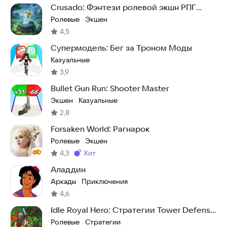
Crusado: Фэнтези ролевой экшн РПГ
рогалик оффлайн
Ролевые
Экшен
·
4,5
Супермодель: Бег за Троном Моды
Казуальные
3,9
Bullet Gun Run: Shooter Master
Экшен
Казуальные
·
2,8
Forsaken World: Рагнарoк
Ролевые
Экшен
·
4,3
хит
Метка
:
Аладдин
Аркады
Приключения
·
4,6
Idle Royal Hero: Стратегии Tower Defense
РПГ TD
Ролевые
Стратегии
·