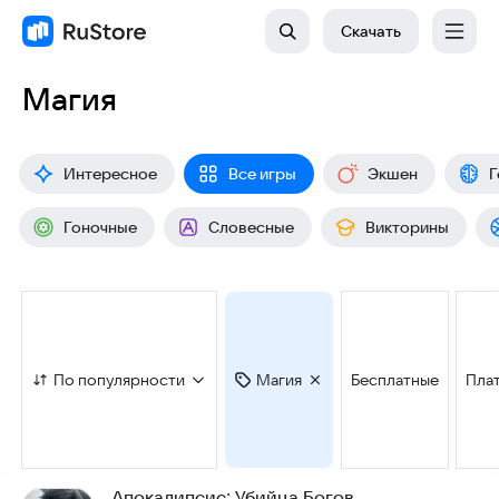
Скачать
Магия
Интересное
Все игры
Экшен
Г
Гоночные
Словесные
Викторины
По популярности
Магия
Бесплатные
Пла
Апокалипсис: Убийца Богов