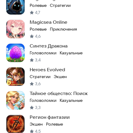
Ролевые
Стратегии
·
4,7
Magicsea Online
Ролевые
Приключения
·
4,6
Синтез Дракона
Головоломки
Казуальные
·
3,4
Heroes Evolved
Стратегии
Экшен
·
3,6
Тайное общество: Поиск
Головоломки
Казуальные
·
3,3
Регион фантазии
Экшен
Ролевые
·
4,5