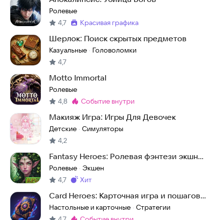
Ролевые
4,7
красивая графика
Метка
:
Шерлок: Поиск скрытых предметов
Казуальные
Головоломки
·
4,7
Motto Immortal
Ролевые
4,8
событие внутри
Метка
:
Макияж Игра: Игры Для Девочек
Детские
Симуляторы
·
4,2
Fantasy Heroes: Ролевая фэнтези экшн
РПГ офлайн
Ролевые
Экшен
·
4,7
хит
Метка
:
Card Heroes: Карточная игра и пошаговая
стратегия
Настольные и карточные
Стратегии
·
4,7
событие внутри