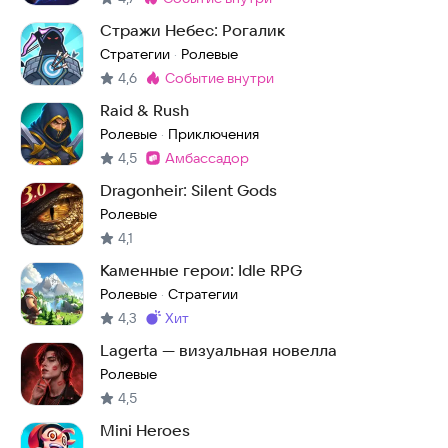
Метка
:
Стражи Небес: Рогалик
Стратегии
Ролевые
·
4,6
событие внутри
Метка
:
Raid & Rush
Ролевые
Приключения
·
4,5
амбассадор
Метка
:
Dragonheir: Silent Gods
Ролевые
4,1
Каменные герои: Idle RPG
Ролевые
Стратегии
·
4,3
хит
Метка
:
Lagerta — визуальная новелла
Ролевые
4,5
Mini Heroes