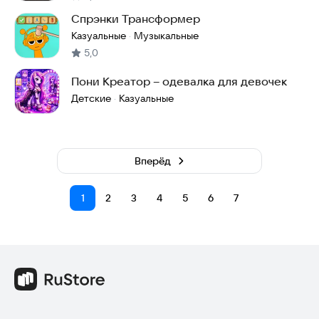
Спрэнки Трансформер
Казуальные
Музыкальные
·
5,0
Пони Креатор – одевалка для девочек
Детские
Казуальные
·
Вперёд
1
2
3
4
5
6
7