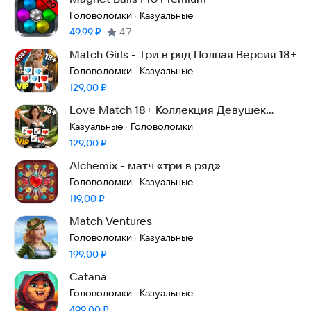
Головоломки
Казуальные
·
Цена:
49,99
₽
4,7
Match Girls - Три в ряд Полная Версия 18+
Головоломки
Казуальные
·
Цена:
129,00
₽
Love Match 18+ Коллекция Девушек
Полная Версия
Казуальные
Головоломки
·
Цена:
129,00
₽
Alchemix - матч «три в ряд»
Головоломки
Казуальные
·
Цена:
119,00
₽
Match Ventures
Головоломки
Казуальные
·
Цена:
199,00
₽
Catana
Головоломки
Казуальные
·
Цена:
499,00
₽