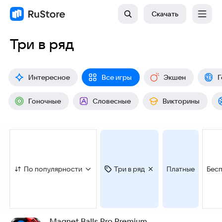
Скачать
Три в ряд
Интересное
Все игры
Экшен
Г
Гоночные
Словесные
Викторины
По популярности
Три в ряд
Платные
Бес
Magnet Balls Pro Premium