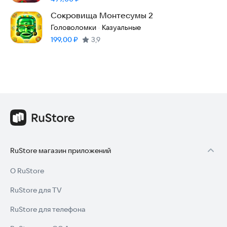
Сокровища Монтесумы 2
Головоломки
Казуальные
·
Цена:
199,00
₽
3,9
RuStore магазин приложений
О RuStore
RuStore для TV
RuStore для телефона