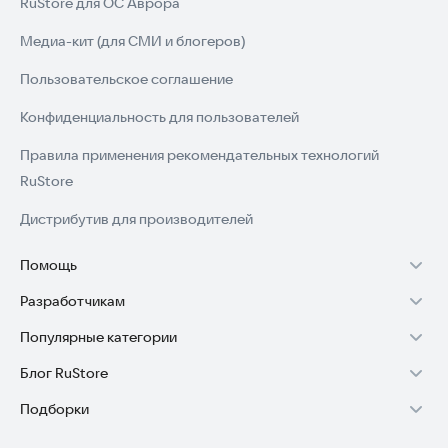
RuStore для ОС Аврора
Медиа-кит (для СМИ и блогеров)
Пользовательское соглашение
Конфиденциальность для пользователей
Правила применения рекомендательных технологий
RuStore
Дистрибутив для производителей
Помощь
Разработчикам
Установка RuStore на TV
Популярные категории
Зарабатывать с RuStore
Установка RuStore на телефон
Блог RuStore
Игры для Android
Стать разработчиком
Установка RuStore в машину
Подборки
Обзоры игр для Android 2025
Приложения банков
Доступ к RuStore Консоль
Помощь пользователям RuStore