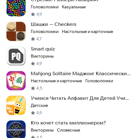
Головоломки
Казуальные
·
4,9
Шашки — Checkers
Головоломки
Настольные и карточные
·
4,7
Smart quiz
Викторины
4,9
Mahjong Solitaire Маджонг Классический
Пасьянс 3D
Настольные и карточные
Головоломки
·
4,5
Учимся Читать Алфавит Для Детей Учим
Буквы Игры
Детские
4,9
Кто хочет стать миллионером?
Викторины
Словесные
·
4,5