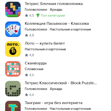
Тетрис: Блочная головоломка
Головоломки
Аркады
·
4,5
топ категории
Метка
:
Коллекция Пасьянсов - Классика
Головоломки
Настольные и карточные
·
4,8
Лото — купить билет
Настольные и карточные
4,8
Сканворды
Словесные
4,6
Тетрис Классический - Block Puzzle
Classic
Головоломки
Аркады
·
4,6
Танграм - игра без интернета
Головоломки
Настольные и карточные
·