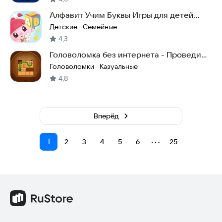
Алфавит Учим Буквы Игры для детей
Малышарики АБВ
Детские
Семейные
·
4,3
Головоломка без интернета - Проведи
шарик
Головоломки
Казуальные
·
4,8
Вперёд
⋯
1
2
3
4
5
6
25