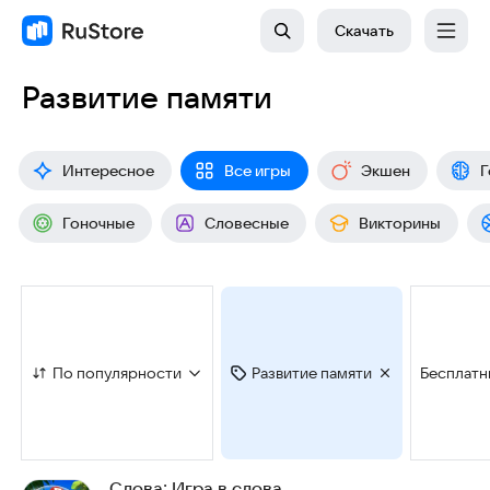
Скачать
Развитие памяти
Интересное
Все игры
Экшен
Г
Гоночные
Словесные
Викторины
По популярности
Развитие памяти
Бесплатн
Слова: Игра в слова