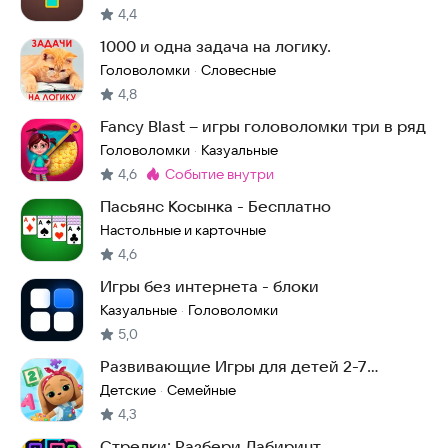
4,4
1000 и одна задача на логику.
Головоломки
Словесные
·
4,8
Fancy Blast – игры головоломки три в ряд
Головоломки
Казуальные
·
4,6
событие внутри
Метка
:
Пасьянс Косынка - Бесплатно
Настольные и карточные
4,6
Игры без интернета - блоки
Казуальные
Головоломки
·
5,0
Развивающие Игры для детей 2-7
Кошечки Собачки
Детские
Семейные
·
4,3
Стрелки: Разбери Лабиринт