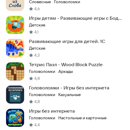
Словесные
Головоломки
·
4,6
Игры детям - Развивающие игры с Бодо
Бородо
Детские
4,1
Развивающие игры для детей. 1С
Детские
4,3
Тетрис Пазл - Wood Block Puzzle
Головоломки
Аркады
·
4,8
Головоломки - Игры без интернета
Головоломки
Казуальные
·
4,8
Игры без интернета
Головоломки
Настольные и карточные
·
4,4