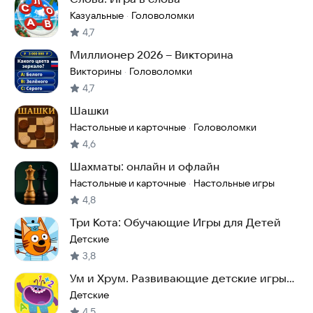
Казуальные
Головоломки
·
4,7
Миллионер 2026 – Викторина
Викторины
Головоломки
·
4,7
Шашки
Настольные и карточные
Головоломки
·
4,6
Шахматы: онлайн и офлайн
Настольные и карточные
Настольные игры
·
4,8
Три Кота: Обучающие Игры для Детей
Детские
3,8
Ум и Хрум. Развивающие детские игры
от 2 лет
Детские
4,5