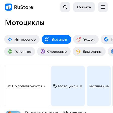
Скачать
Мотоциклы
Интересное
Все игры
Экшен
Г
Гоночные
Словесные
Викторины
По популярности
Мотоциклы
Бесплатные
Гонки мотоциклы - Мотокросс