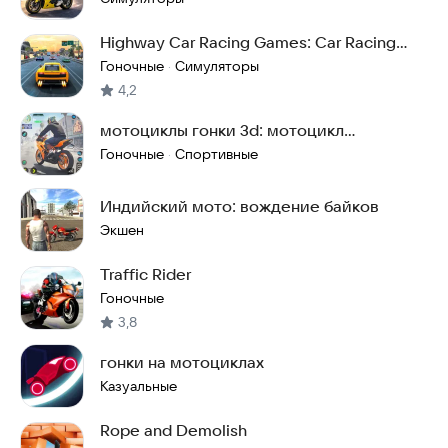
Highway Car Racing Games: Car Racing
Challenge 3D
Гоночные
Симуляторы
·
4,2
мотоциклы гонки 3d: мотоцикл
симулятор вождения
Гоночные
Спортивные
·
Индийский мото: вождение байков
Экшен
Traffic Rider
Гоночные
3,8
гонки на мотоциклах
Казуальные
Rope and Demolish