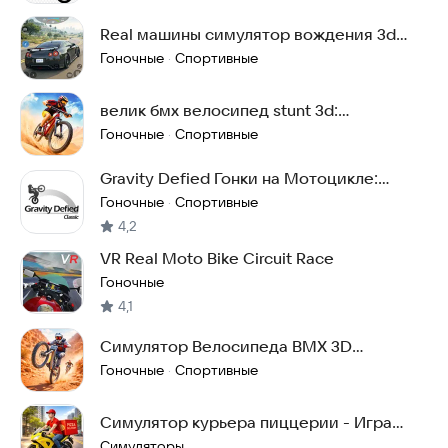
Real машины симулятор вождения 3d
машинки гонки
Гоночные
Спортивные
·
велик бмх велосипед stunt 3d:
мотоциклы гонки игры
Гоночные
Спортивные
·
Gravity Defied Гонки на Мотоцикле:
Мотокросс 2D
Гоночные
Спортивные
·
4,2
VR Real Moto Bike Circuit Race
Гоночные
4,1
Симулятор Велосипеда BMX 3D
велосипедах игры гонки
Гоночные
Спортивные
·
Симулятор курьера пиццерии - Игра
«Доставка еды»
Симуляторы