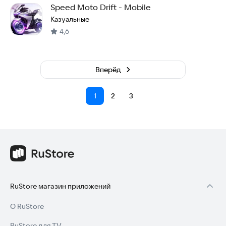
Speed Moto Drift - Mobile
Казуальные
4,6
Вперёд
1
2
3
RuStore магазин приложений
О RuStore
RuStore для TV