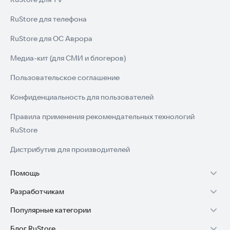
RuStore для телефона
RuStore для ОС Аврора
Медиа-кит (для СМИ и блогеров)
Пользовательское соглашение
Конфиденциальность для пользователей
Правила применения рекомендательных технологий
RuStore
Дистрибутив для производителей
Помощь
Разработчикам
Установка RuStore на TV
Популярные категории
Зарабатывать с RuStore
Установка RuStore на телефон
Блог RuStore