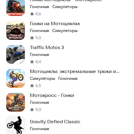
Гоночные
Симуляторы
·
4,6
Гонки на Мотоциклах
Гоночные
Симуляторы
·
5,0
Traffic Motos 3
Гоночные
4,4
Мотоциклы: экстремальные трюки и
гонки на байках
Симуляторы
Гоночные
·
4,5
Мотокросс - Гонки
Гоночные
5,0
Gravity Defied Classic
Гоночные