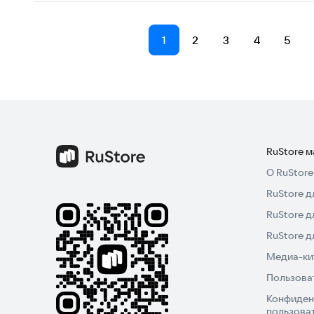
1
2
3
4
5
RuStore 
О RuStore
RuStore д
RuStore д
RuStore 
Медиа-кит
Пользова
Конфиден
пользова