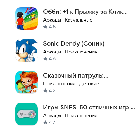
Обби: +1 к Прыжку за Клик
Роблокс
Аркады
·
Казуальные
4,5
Sonic Dendy (Соник)
Аркады
·
Приключения
4,6
Сказочный патруль:
Приключения
Приключения
·
Детские
4,2
Игры SNES: 50 отличных игр с
консоли Супернинтендо
Аркады
·
Приключения
4,7