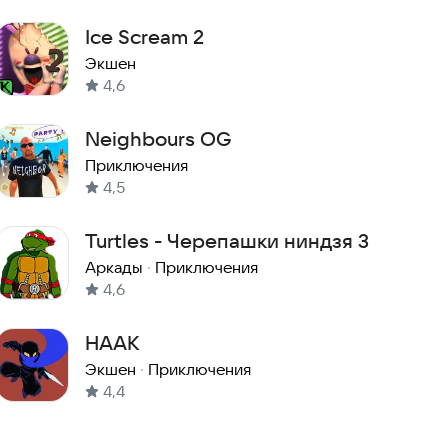
Ice Scream 2
Экшен
4,6
Neighbours OG
Приключения
4,5
Turtles - Черепашки ниндзя 3
Аркады
·
Приключения
4,6
HAAK
Экшен
·
Приключения
4,4