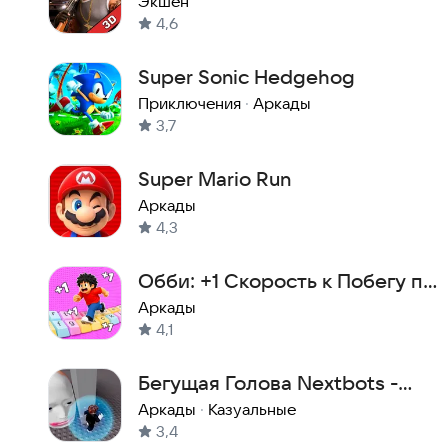
Экшен
4,6
Super Sonic Hedgehog
Приключения
·
Аркады
3,7
Super Mario Run
Аркады
4,3
Обби: +1 Скорость к Побегу по
Клавиатуре
Аркады
4,1
Бегущая Голова Nextbots -
Обби
Аркады
·
Казуальные
3,4