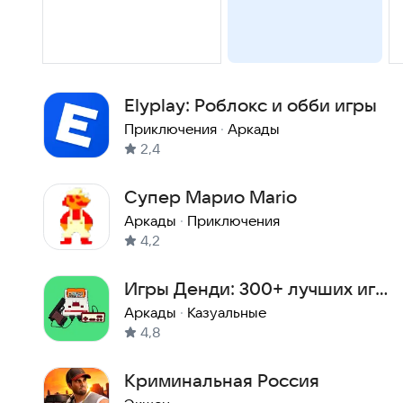
Elyplay: Роблокс и обби игры
Приключения
·
Аркады
2,4
Супер Марио Mario
Аркады
·
Приключения
4,2
Игры Денди: 300+ лучших игр
на русском языке
Аркады
·
Казуальные
4,8
Криминальная Россия