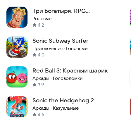
Три Богатыря. RPG
приключения
Ролевые
4,2
Sonic Subway Surfer
Приключения
·
Гоночные
4,0
Red Ball 3: Красный шарик
Аркады
·
Головоломки
3,9
Sonic the Hedgehog 2
Аркады
·
Казуальные
4,6