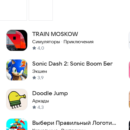
TRAIN MOSKOW
Симуляторы
·
Приключения
4,0
Sonic Dash 2: Sonic Boom Бег
Экшен
3,9
Doodle Jump
Аркады
4,3
Выбери Правильный Логотип: