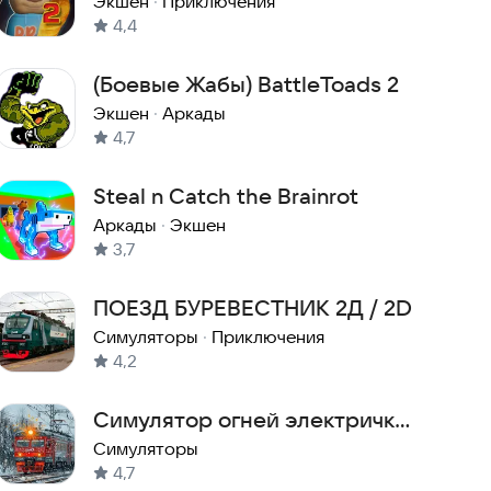
Экшен
·
Приключения
4,4
(Боевые Жабы) BattleToads 2
Экшен
·
Аркады
4,7
Steal n Catch the Brainrot
Аркады
·
Экшен
3,7
ПОЕЗД БУРЕВЕСТНИК 2Д / 2D
Симуляторы
·
Приключения
4,2
Симулятор огней электрички
2D
Симуляторы
4,7