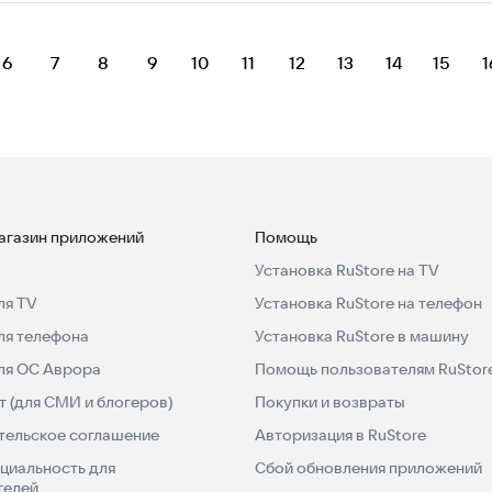
6
7
8
9
10
11
12
13
14
15
1
магазин приложений
Помощь
Установка RuStore на TV
ля TV
Установка RuStore на телефон
ля телефона
Установка RuStore в машину
для ОС Аврора
Помощь пользователям RuStor
 (для СМИ и блогеров)
Покупки и возвраты
тельское соглашение
Авторизация в RuStore
циальность для
Сбой обновления приложений
телей