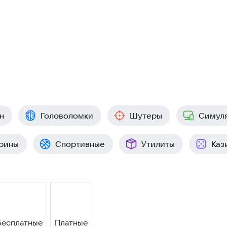
н
Головоломки
Шутеры
Симул
рины
Спортивные
Утилиты
Каз
Бесплатные
Платные