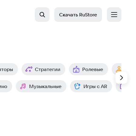
Скачать
RuStore
яторы
Стратегии
Ролевые
Арк
ино
Музыкальные
Игры с AR
Ин