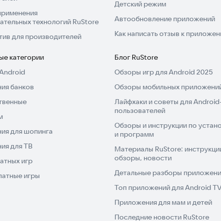
Детский режим
применения
Автообновление приложений
ательных технологий RuStore
Как написать отзыв к приложе
тив для производителей
ые категории
Блог RuStore
Android
Обзоры игр для Android 2025
ия банков
Обзоры мобильных приложений
твенные
Лайфхаки и советы для Android
пользователей
м
Обзоры и инструкции по устано
ия для шопинга
и программ
ия для ТВ
Материалы RuStore: инструкци
обзоры, новости
атных игр
Детальные разборы приложений
латные игры
Топ приложений для Android T
Приложения для мам и детей
Последние новости RuStore