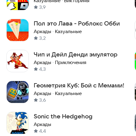
Роблокс Обби!
Казуальные
·
Викторины
3,9
Пол это Лава - Роблокс Обби
Аркады
·
Казуальные
3,2
Чип и Дейл Денди эмулятор
Аркады
·
Приключения
4,3
Геометрия Куб: Бой с Мемами!
Аркады
·
Казуальные
3,6
Sonic the Hedgehog
Аркады
4,4