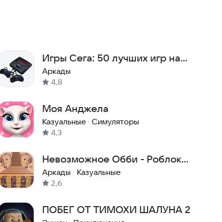
Игры Сега: 50 лучших игр на
русском языке
Аркады
4,8
Моя Анджела
Казуальные
·
Симуляторы
4,3
Невозможное Обби - Роблокс
Паркур
Аркады
·
Казуальные
2,6
ПОБЕГ ОТ ТИМОХИ ШАЛУНА 2