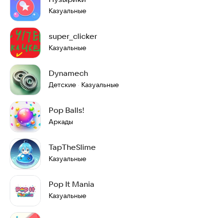
Казуальные
super_clicker
Казуальные
Dynamech
Детские
Казуальные
·
Pop Balls!
Аркады
TapTheSlime
Казуальные
Pop It Mania
Казуальные