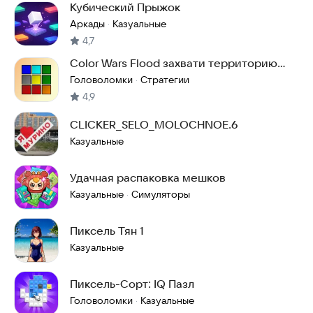
Кубический Прыжок
Аркады
Казуальные
·
4,7
Color Wars Flood захвати территорию
своим цветом!
Головоломки
Стратегии
·
4,9
CLICKER_SELO_MOLOCHNOE.6
Казуальные
Удачная распаковка мешков
Казуальные
Симуляторы
·
Пиксель Тян 1
Казуальные
Пиксель-Сорт: IQ Пазл
Головоломки
Казуальные
·