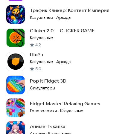
Трафик Кликер: Контент Империя
Казуальные
Аркады
·
Clicker 2.0 — CLICKER GAME
Казуальные
4,2
Шлёп
Казуальные
Аркады
·
5,0
Pop It Fidget 3D
Симуляторы
Fidget Master: Relaxing Games
Головоломки
Казуальные
·
Аниме Тыкалка
Аркады
Казуальные
·