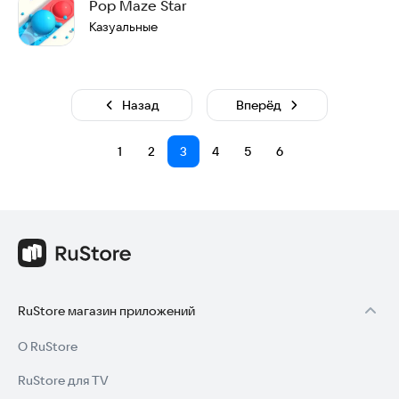
Pop Maze Star
Казуальные
Назад
Вперёд
1
2
3
4
5
6
RuStore магазин приложений
О RuStore
RuStore для TV