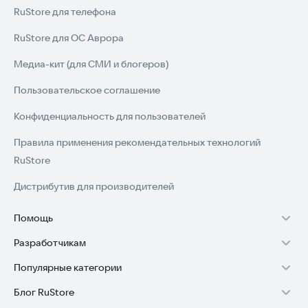
RuStore для телефона
RuStore для ОС Аврора
Медиа-кит (для СМИ и блогеров)
Пользовательское соглашение
Конфиденциальность для пользователей
Правила применения рекомендательных технологий
RuStore
Дистрибутив для производителей
Помощь
Разработчикам
Установка RuStore на TV
Популярные категории
Зарабатывать с RuStore
Установка RuStore на телефон
Блог RuStore
Игры для Android
Стать разработчиком
Установка RuStore в машину