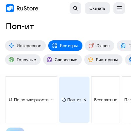
Скачать
Поп-ит
Интересное
Все игры
Экшен
Г
Гоночные
Словесные
Викторины
По популярности
Поп-ит
Бесплатные
Пл