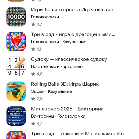
Игры без интернета Игры офлайн
Головоломки
4,7
Три в ряд - игра с драгоценными
камнями
Головоломки
Казуальные
·
4,1
Судоку — классическое судоку
Настольные и карточные
4,8
Rolling Balls 3D: Игра Шарик
Экшен
Казуальные
·
2,8
Миллионер 2026 – Викторина
Викторины
Головоломки
·
4,7
Три в ряд — Алмазы и Магия камней в