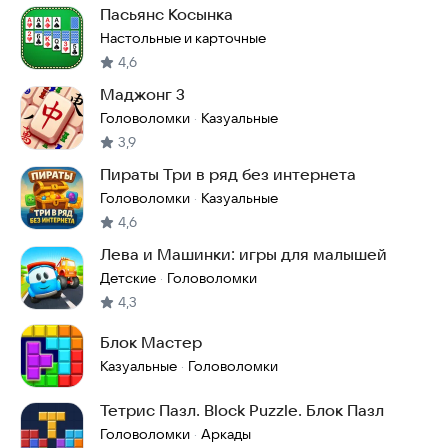
Пасьянс Косынка
Настольные и карточные
4,6
Маджонг 3
Головоломки
Казуальные
·
3,9
Пираты Три в ряд без интернета
Головоломки
Казуальные
·
4,6
Лева и Машинки: игры для малышей
Детские
Головоломки
·
4,3
Блок Мастер
Казуальные
Головоломки
·
Тетрис Пазл. Block Puzzle. Блок Пазл
Головоломки
Аркады
·