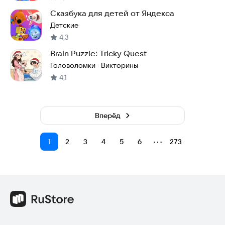
Сказбука для детей от Яндекса
Детские
4,3
Brain Puzzle: Tricky Quest
Головоломки
Викторины
·
4,1
Вперёд
⋯
1
2
3
4
5
6
273