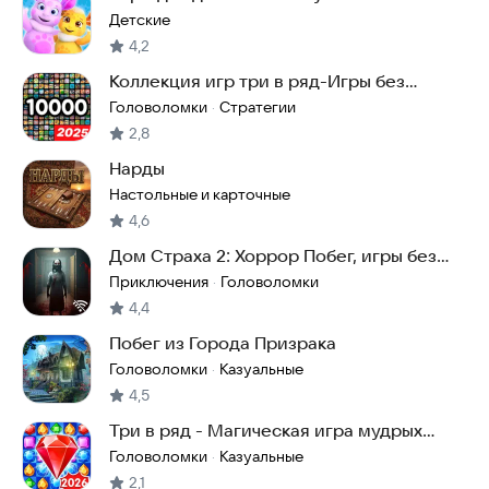
Детские
4,2
Коллекция игр три в ряд-Игры без
интернета
Головоломки
Стратегии
·
2,8
Нарды
Настольные и карточные
4,6
Дом Страха 2: Хоррор Побег, игры без
интернета
Приключения
Головоломки
·
4,4
Побег из Города Призрака
Головоломки
Казуальные
·
4,5
Три в ряд - Магическая игра мудрых
камней
Головоломки
Казуальные
·
2,1