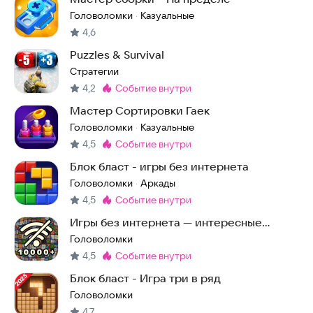
Головоломки
Казуальные
·
4,6
Puzzles & Survival
Стратегии
4,2
событие внутри
Метка
:
Мастер Сортировки Гаек
Головоломки
Казуальные
·
4,5
событие внутри
Метка
:
Блок бласт - игры без интернета
Головоломки
Аркады
·
4,5
событие внутри
Метка
:
Игры без интернета — интересные
головоломки офлайн
Головоломки
4,5
событие внутри
Метка
:
Блок бласт - Игра три в ряд
Головоломки
4,7