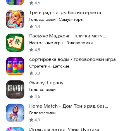
4,6
Три в ряд - игры без интернета
Головоломки
Симуляторы
·
4,4
Пасьянс Маджонг - плитки матч
головоломка
Настольные игры
Головоломки
·
4,8
сортировка воды - головоломки игра
Стратегии
Детские
·
3,3
Granny: Legacy
Головоломки
4,5
Home Match – Дом Три в ряд без
интернета
Головоломки
4,3
Игры для детей. Учим Лунтика