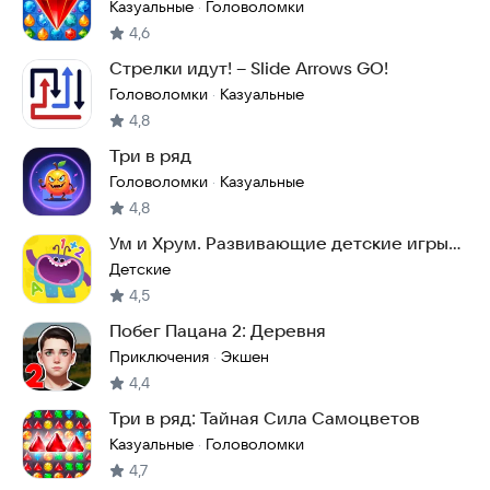
лесу
Казуальные
Головоломки
·
4,6
Стрелки идут! – Slide Arrows GO!
Головоломки
Казуальные
·
4,8
Три в ряд
Головоломки
Казуальные
·
4,8
Ум и Хрум. Развивающие детские игры
от 2 лет
Детские
4,5
Побег Пацана 2: Деревня
Приключения
Экшен
·
4,4
Три в ряд: Тайная Сила Самоцветов
Казуальные
Головоломки
·
4,7