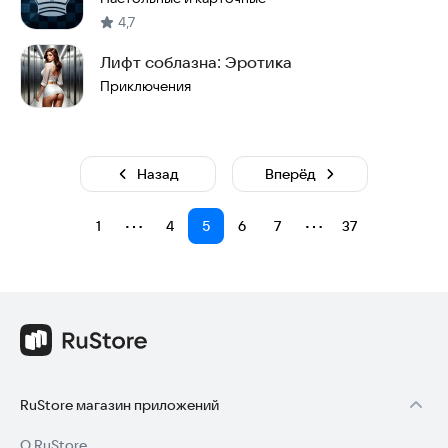
4,7
Лифт соблазна: Эротика
Приключения
Назад
Вперёд
⋯
⋯
1
4
5
6
7
37
RuStore магазин приложений
О RuStore