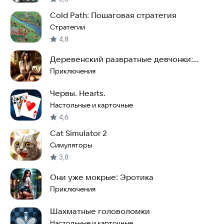
Cold Path: Пошаговая стратегия
Стратегии
4,8
Деревенский развратные девчонки:
Эротика
Приключения
Червы. Hearts.
Настольные и карточные
4,6
Cat Simulator 2
Симуляторы
3,8
Они уже мокрые: Эротика
Приключения
Шахматные головоломки
Настольные и карточные