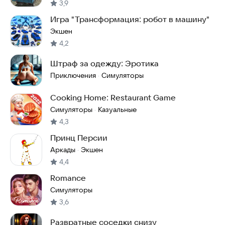
3,9
Игра "Трансформация: робот в машину"
Экшен
4,2
Штраф за одежду: Эротика
Приключения
Симуляторы
·
Cooking Home: Restaurant Game
Симуляторы
Казуальные
·
4,3
Принц Персии
Аркады
Экшен
·
4,4
Romance
Симуляторы
3,6
Развратные соседки снизу