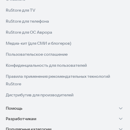
RuStore для TV
RuStore для телефона
RuStore для ОС Аврора
Медиа-кит (для СМИ и блогеров)
Пользовательское соглашение
Конфиденциальность для пользователей
Правила применения рекомендательных технологий
RuStore
Дистрибутив для производителей
Помощь
Разработчикам
Установка RuStore на TV
Популярные категории