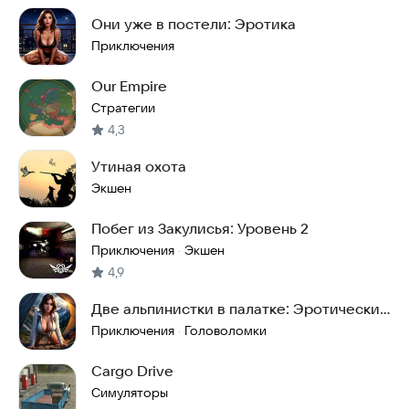
Они уже в постели: Эротика
Приключения
Our Empire
Стратегии
4,3
Утиная охота
Экшен
Побег из Закулисья: Уровень 2
Приключения
Экшен
·
4,9
Две альпинистки в палатке: Эротический
поход
Приключения
Головоломки
·
Cargo Drive
Симуляторы