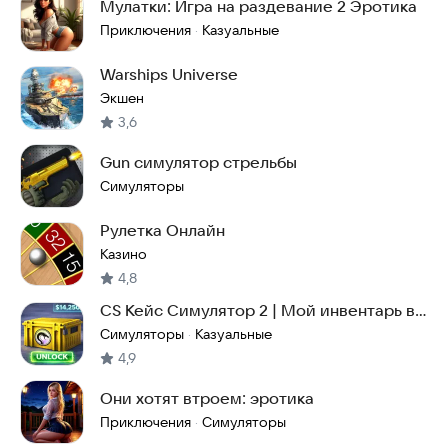
Мулатки: Игра на раздевание 2 Эротика
Приключения
Казуальные
·
Warships Universe
Экшен
3,6
Gun симулятор стрельбы
Симуляторы
Рулетка Онлайн
Казино
4,8
CS Кейс Симулятор 2 | Мой инвентарь в
КС ГО
Симуляторы
Казуальные
·
4,9
Они хотят втроем: эротика
Приключения
Симуляторы
·