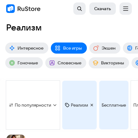
Скачать
Реализм
Интересное
Все игры
Экшен
Г
Гоночные
Словесные
Викторины
По популярности
Реализм
Бесплатные
П