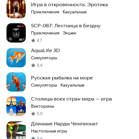
Игра в откровенность: Эротика
Приключения
Казуальные
·
SCP-087: Лестница в Бездну
Приключения
Экшен
·
4,7
AquaLife 3D
Симуляторы
4,4
Русская рыбалка на море
Симуляторы
Казуальные
·
Столицы всех стран мира — игра
Викторины
5,0
Длинные Нарды Чемпионат
Настольные игры
3,6