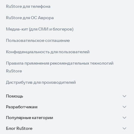
RuStore для телефона
RuStore для ОС Аврора
Медиа-кит (для СМИ и блогеров)
Пользовательское соглашение
Конфиденциальность для пользователей
Правила применения рекомендательных технологий
RuStore
Дистрибутив для производителей
Помощь
Разработчикам
Установка RuStore на TV
Популярные категории
Зарабатывать с RuStore
Установка RuStore на телефон
Блог RuStore
Игры для Android
Стать разработчиком
Установка RuStore в машину