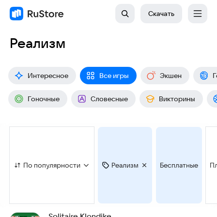
Скачать
Реализм
Интересное
Все игры
Экшен
Г
Гоночные
Словесные
Викторины
По популярности
Реализм
Бесплатные
П
Solitaire Klondike