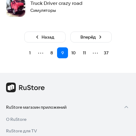
Truck Driver crazy road
Симуляторы
Назад
Вперёд
⋯
⋯
1
8
9
10
11
37
RuStore магазин приложений
О RuStore
RuStore для TV